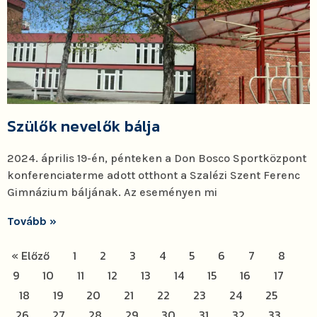
Szülők nevelők bálja
2024. április 19-én, pénteken a Don Bosco Sportközpont
konferenciaterme adott otthont a Szalézi Szent Ferenc
Gimnázium báljának. Az eseményen mi
Tovább »
« Előző
1
2
3
4
5
6
7
8
9
10
11
12
13
14
15
16
17
18
19
20
21
22
23
24
25
26
27
28
29
30
31
32
33