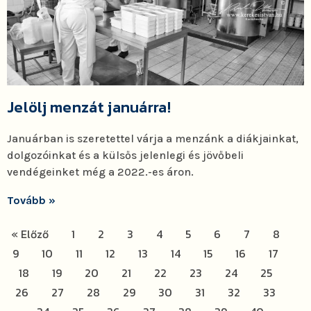
Jelölj menzát januárra!
Januárban is szeretettel várja a menzánk a diákjainkat,
dolgozóinkat és a külsős jelenlegi és jövőbeli
vendégeinket még a 2022.-es áron.
Tovább »
« Előző
1
2
3
4
5
6
7
8
9
10
11
12
13
14
15
16
17
18
19
20
21
22
23
24
25
26
27
28
29
30
31
32
33