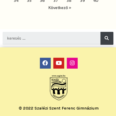
34
35
36
37
38
39
40
Következő »
© 2022 Szalézi Szent Ferenc Gimnázium