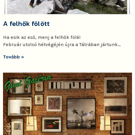
A felhők fölött
Ha esik az eső, menj a felhők fölé!
Február utolsó hétvégéjén újra a Tátrában jártunk…
Tovább »