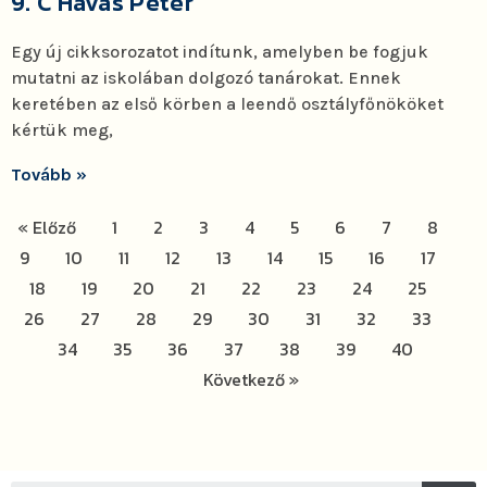
9. C Havas Péter
Egy új cikksorozatot indítunk, amelyben be fogjuk
mutatni az iskolában dolgozó tanárokat. Ennek
keretében az első körben a leendő osztályfőnököket
kértük meg,
Tovább »
« Előző
1
2
3
4
5
6
7
8
9
10
11
12
13
14
15
16
17
18
19
20
21
22
23
24
25
26
27
28
29
30
31
32
33
34
35
36
37
38
39
40
Következő »