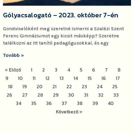
Gólyacsalogató – 2023. október 7-én
Gondviselőként meg szeretné ismerni a Szalézi Szent
Ferenc Gimnáziumot egy kicsit másképp? Szeretne
találkozni az itt tanító pedagógusokkal, és egy
Tovább »
« Előző
1
2
3
4
5
6
7
8
9
10
11
12
13
14
15
16
17
18
19
20
21
22
23
24
25
26
27
28
29
30
31
32
33
34
35
36
37
38
39
40
Következő »