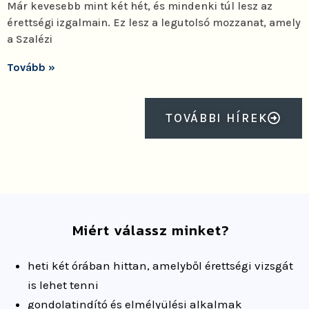
Már kevesebb mint két hét, és mindenki túl lesz az
érettségi izgalmain. Ez lesz a legutolsó mozzanat, amely
a Szalézi
Tovább »
TOVÁBBI HÍREK
Miért válassz minket?
heti két órában
hittan
, amelyből érettségi vizsgát
is lehet tenni
gondolatindító és
elmélyülési
alkalmak