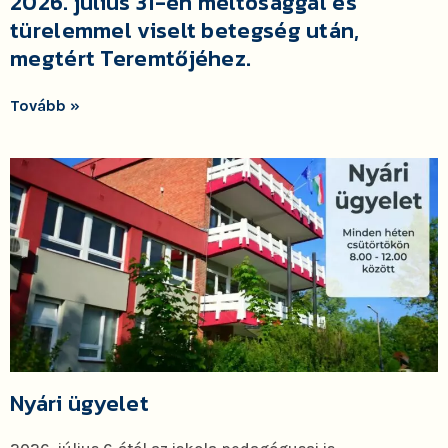
2026. július 31-én méltósággal és
türelemmel viselt betegség után,
megtért Teremtőjéhez.
Tovább »
Nyári ügyelet