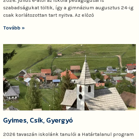
2026. július 6-ától az iskola pedagógusai is
szabadságukat töltik, így a gimnázium augusztus 24-ig
csak korlátozottan tart nyitva. Az előző
Tovább »
Gyimes, Csík, Gyergyó
2026 tavaszán iskolánk tanulói a Határtalanul program