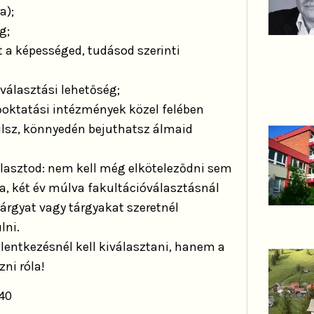
a);
g;
t a képességed, tudásod szerinti
 választási lehetőség;
sőoktatási intézmények közel felében
anulsz, könnyedén bejuthatsz álmaid
álasztod: nem kell még elköteleződni sem
a, két év múlva fakultációválasztásnál
tárgyat vagy tárgyakat szeretnél
lni.
elentkezésnél kell kiválasztani, hanem a
zni róla!
40