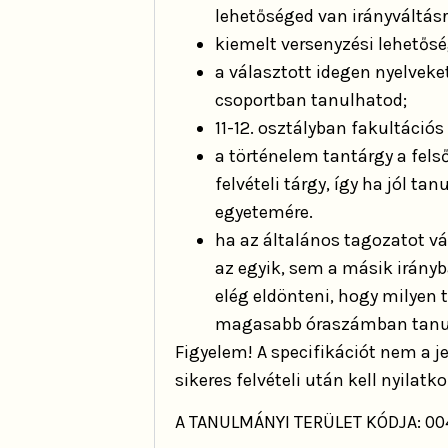
lehetőséged van irányváltásr
kiemelt versenyzési lehetősé
a választott idegen nyelveke
csoportban tanulhatod;
11-12. osztályban fakultációs
a történelem tantárgy a fel
felvételi tárgy, így ha jól t
egyetemére.
ha az általános tagozatot v
az egyik, sem a másik irányb
elég eldönteni, hogy milyen 
magasabb óraszámban tanu
Figyelem! A specifikációt nem a j
sikeres felvételi után kell nyilatko
A TANULMÁNYI TERÜLET KÓDJA: 00