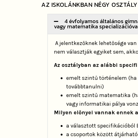
AZ ISKOLÁNKBAN NÉGY OSZTÁLYT
4 évfolyamos általános gimn
vagy matematika specializációva
A jelentkezőknek lehetősége van 
nem választják egyiket sem, akkor
Az osztályban az alábbi specif
emelt szintű történelem (ha
továbbtanulni)
emelt szintű matematika (
vagy informatikai pálya von
Milyen előnyei vannak ennek a
a választott specifikációból 
a csoportok között átjárha