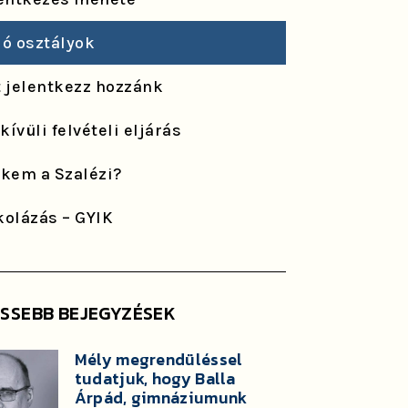
ló osztályok
t jelentkezz hozzánk
ívüli felvételi eljárás
ekem a Szalézi?
kolázás – GYIK
ISSEBB BEJEGYZÉSEK
Mély megrendüléssel
tudatjuk, hogy Balla
Árpád, gimnáziumunk