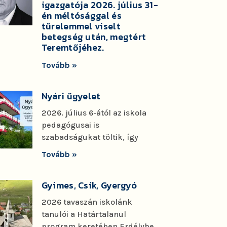
igazgatója 2026. július 31-
én méltósággal és
türelemmel viselt
betegség után, megtért
Teremtőjéhez.
Tovább »
Nyári ügyelet
2026. július 6-ától az iskola
pedagógusai is
szabadságukat töltik, így
Tovább »
Gyimes, Csík, Gyergyó
2026 tavaszán iskolánk
tanulói a Határtalanul
program keretében Erdélybe