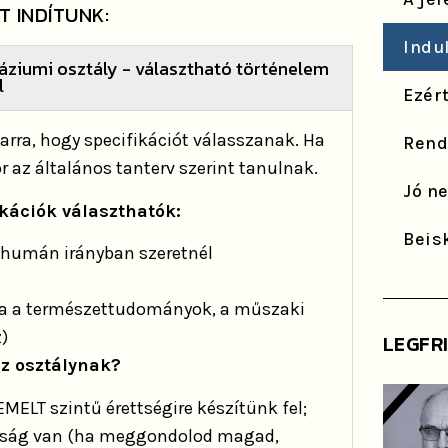
 INDÍTUNK:
Indu
áziumi osztály - választható történelem
l
Ezér
arra, hogy specifikációt válasszanak. Ha
Rendk
 az általános tanterv szerint tanulnak.
Jó n
ikációk választhatók:
Beis
 humán irányban szeretnél
ha a természettudományok, a műszaki
z)
LEGFR
z osztálynak?
EMELT szintű érettségire készítünk fel;
tóság van (ha meggondolod magad,