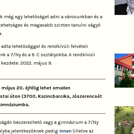
nk még egy lehetőséget adni a városunkban és a
 tehetséges és magasabb szinten tanulni vágyó
.
 adta lehetőséggel és rendkívüli felvételi
ünk a 7/Ny és a 9. C osztályokba.
A rendkívüli
s kezdete: 2022. május 9.
 május 20. éjfélig lehet emailen
stai úton (3700. Kazincbarcika, Jószerencsét
 Gimnáziumba.
árságán beszerezhető vagy a gimnázium a
7/Ny
innen
ztályba jelentkezőknek pedig
(illetve az