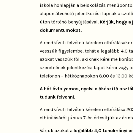
iskola honlapján a beiskolázás menüpontban)
alapon átvehető jelentkezési lapnak a szülő
úton történő benyújtásával.
Kérjük, hogy a 
dokumentumokat.
A rendkívüli felvételi kérelem elbírálásako
vesszük figyelembe
, tehát a legalább 4,0 
azokat vesszük föl, akiknek kérelme korá
szeretnének jelentkezési lapot kérni vagy 
telefonon – hétköznapokon 8.00 és 13.00 k
A hét évfolyamos, nyelvi előkészítő osztál
tudunk felvenni
.
A rendkívüli felvételi kérelem elbírálása 20
elbírálásáról június 7-én értesítjük az érint
Várjuk azokat a
legalább 4,0 tanulmányi 