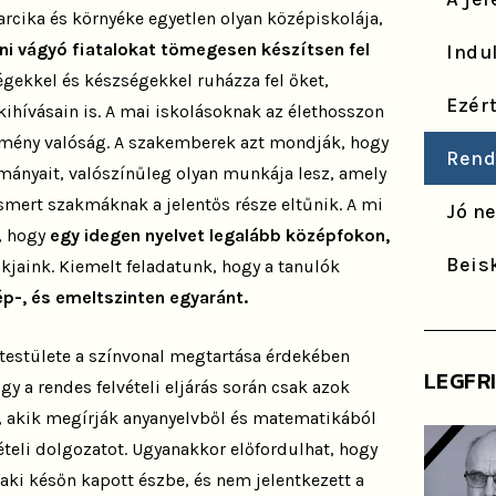
rcika és környéke egyetlen olyan középiskolája,
lni vágyó fiatalokat tömegesen készítsen fel
Indu
égekkel és készségekkel ruházza fel őket,
Ezér
kihívásain is. A mai iskolásoknak
az élethosszon
mény valóság. A szakemberek azt mondják, hogy
Rendk
mányait, valószínűleg olyan munkája lesz, amely
mert szakmáknak a jelentős része eltűnik. A mi
Jó n
, hogy
egy idegen nyelvet legalább középfokon
,
Beis
kjaink. Kiemelt feladatunk, hogy a tanulók
ép-, és emeltszinten egyaránt.
ntestülete a színvonal megtartása érdekében
LEGFR
gy a rendes felvételi eljárás során csak azok
, akik megírják anyanyelvből és matematikából
ételi dolgozatot. Ugyanakkor előfordulhat, hogy
 aki későn kapott észbe, és nem jelentkezett a