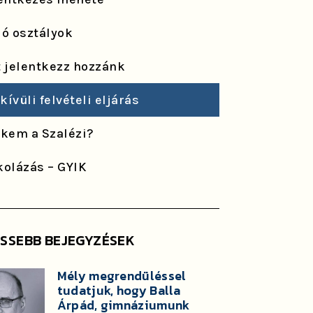
ló osztályok
t jelentkezz hozzánk
ívüli felvételi eljárás
ekem a Szalézi?
kolázás – GYIK
ISSEBB BEJEGYZÉSEK
Mély megrendüléssel
tudatjuk, hogy Balla
Árpád, gimnáziumunk