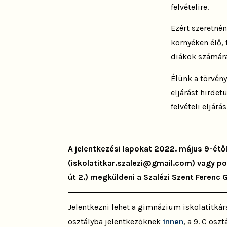
felvételire.
Ezért szeretné
környéken élő,
diákok számára
Élünk a törvény
eljárást hirdet
felvételi eljárá
A jelentkezési lapokat 2022. május 9-étől
(iskolatitkar.szalezi@gmail.com) vagy po
út 2.) megküldeni a Szalézi Szent Ferenc
Jelentkezni lehet a gimnázium iskolatitk
innen
osztályba jelentkezőknek
, a 9. C os