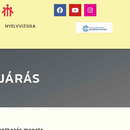
NYELVVIZSGA
LJÁRÁS
lentkezés menete