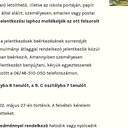
 letölthető, illetve az iskola portáján, papír
 által aláírt, személyesen, emailen vagy postai
jelentkezési laphoz mellékeljék az ott felsorolt
r a jelentkezések beérkezésének sorrendjét
tanulmányi átlaggal rendelkező jelentkezők közül
bban beérkezik. Amennyiben személyesen
jelentkezést benyújtani, kérjük egyeztessenek
özött a 06/48-510-050 telefonszámon.
yba 6 tanulót, a 9. C osztályba 7 tanulót
22. május 27-én történik. A felvételi kérelem
etteket.
eredménnyel rendelkező
hatodik vagy nyolcadik