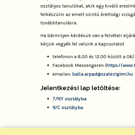
osztályos tanulókat, akik egy kiváló ered
felkészülni az emelt szintű érettségi vizsg
továbbtanulásra.
Ha bármilyen kérdésük van a felvételi eljá
kérjük vegyék fel velünk a kapcsolatot
telefonon a
8.00 és 12.00 között a 0
https://www
Facebook Messengeren (
balla.arpad@szalezigimi.hu
emailen:
Jelentkezési lap letöltése:
7/NY osztályba
9/C osztályba