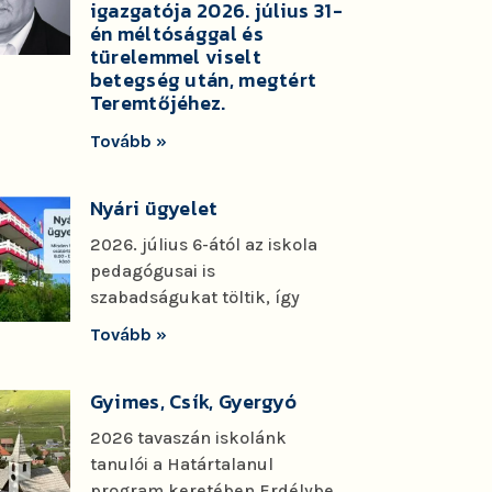
igazgatója 2026. július 31-
én méltósággal és
türelemmel viselt
betegség után, megtért
Teremtőjéhez.
Tovább »
Nyári ügyelet
2026. július 6-ától az iskola
pedagógusai is
szabadságukat töltik, így
Tovább »
Gyimes, Csík, Gyergyó
2026 tavaszán iskolánk
tanulói a Határtalanul
program keretében Erdélybe