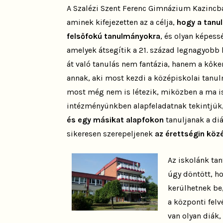
A Szalézi Szent Ferenc Gimnázium Kazincba
aminek kifejezetten az a célja,
hogy a tanu
felsőfokú tanulmányokra
, és olyan képess
amelyek átsegítik a 21. század legnagyobb 
át való tanulás
nem fantázia, hanem a kőke
annak, aki most kezdi a középiskolai tanul
most még nem is létezik, miközben a ma is
intézményünkben alapfeladatnak tekintjük
és
egy másikat alapfokon
tanuljanak a diá
sikeresen szerepeljenek
az érettségin köz
Az iskolánk ta
úgy döntött, ho
kerülhetnek be
a központi felv
van olyan diák,