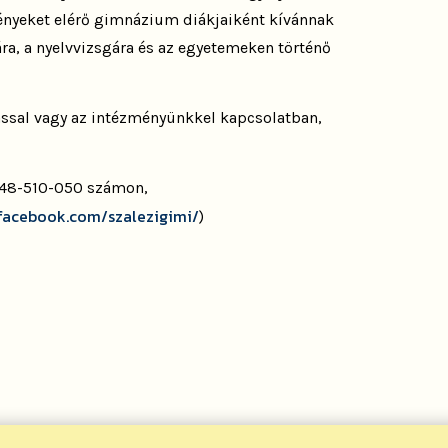
ményeket elérő gimnázium diákjaiként kívánnak
ára, a nyelvvizsgára és az egyetemeken történő
rással vagy az intézményünkkel kapcsolatban,
6/48-510-050 számon,
.facebook.com/szalezigimi/
)