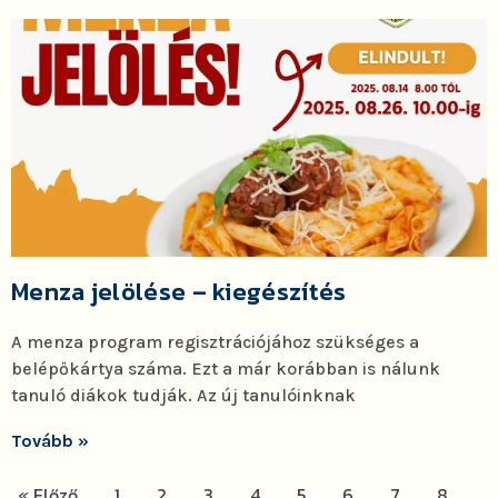
Menza jelölése – kiegészítés
A menza program regisztrációjához szükséges a
belépőkártya száma. Ezt a már korábban is nálunk
tanuló diákok tudják. Az új tanulóinknak
Tovább »
« Előző
1
2
3
4
5
6
7
8