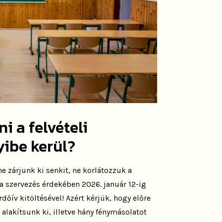
i a felvételi
yibe kerül?
ne zárjunk ki senkit, ne korlátozzuk a
 a szervezés érdekében 2026. január 12-ig
dőív kitöltésével! Azért kérjük, hogy előre
alakítsunk ki, illetve hány fénymásolatot