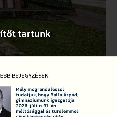
zítőt tartunk
SEBB BEJEGYZÉSEK
Mély megrendüléssel
tudatjuk, hogy Balla Árpád,
gimnáziumunk igazgatója
2026. július 31-én
méltósággal és türelemmel
viselt betegség után,