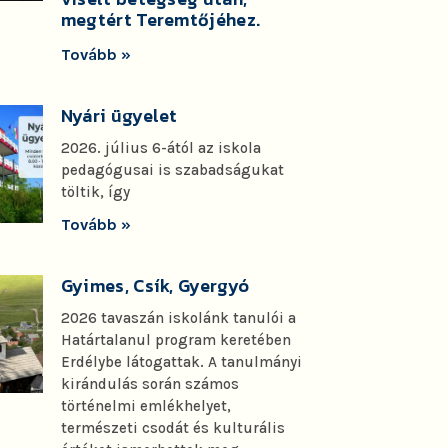
megtért Teremtőjéhez.
Tovább »
Nyári ügyelet
2026. július 6-ától az iskola
pedagógusai is szabadságukat
töltik, így
Tovább »
Gyimes, Csík, Gyergyó
2026 tavaszán iskolánk tanulói a
Határtalanul program keretében
Erdélybe látogattak. A tanulmányi
kirándulás során számos
történelmi emlékhelyet,
természeti csodát és kulturális