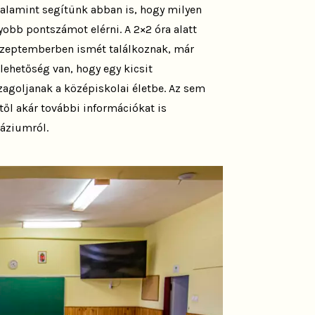
alamint segítünk abban is, hogy milyen
obb pontszámot elérni. A 2×2 óra alatt
szeptemberben ismét találkoznak, már
lehetőség van, hogy egy kicsit
agoljanak a középiskolai életbe. Az sem
ől akár további információkat is
áziumról.