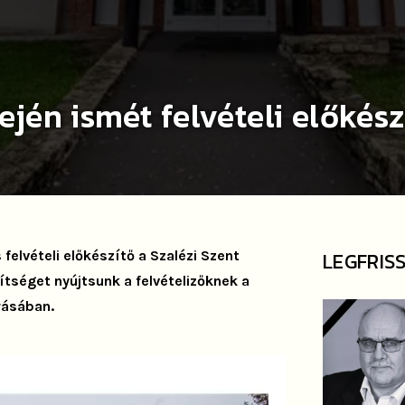
ején ismét felvételi előkés
felvételi előkészítő a Szalézi Szent
LEGFRIS
tséget nyújtsunk a felvételizőknek a
rásában.