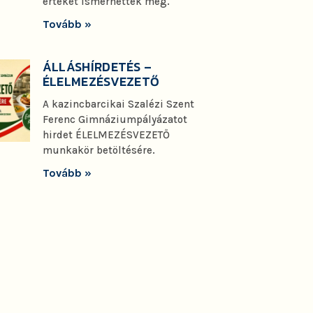
értéket ismerhettek meg.
Tovább »
ÁLLÁSHÍRDETÉS –
ÉLELMEZÉSVEZETŐ
A kazincbarcikai Szalézi Szent
Ferenc Gimnáziumpályázatot
hirdet ÉLELMEZÉSVEZETŐ
munkakör betöltésére.
Tovább »