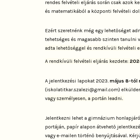
rendes felvételi eljárás során csak azok 
és matematikából a központi felvételi do
Ezért szeretnénk még egy lehetőséget adn
tehetséges és magasabb szinten tanulni 
adta lehetőséggel és rendkívüli felvételi 
A rendkívüli felvételi eljárás kezdete:
202
A jelentkezési lapokat 2023.
május 8-tól 
(iskolatitkar.szalezi@gmail.com) elkülde
v
agy személyesen, a portán leadni
.
Jelentkezni lehet a gimnázium honlapjáról
portáján, papír alapon átvehető jelentkezé
vagy e-mailen történő benyújtásával. Kérj