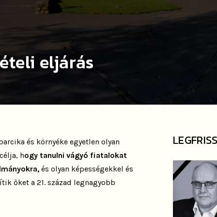
ételi eljárás
LEGFRIS
arcika és környéke egyetlen olyan
célja, h
ogy tanulni vágyó fiatalokat
ulmányokra,
és olyan képességekkel és
ítik őket a 21. század legnagyobb