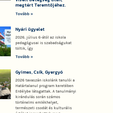
megtért Teremtőjéhez.
Tovább »
Nyári ügyelet
2026. július 6-ától az iskola
pedagógusai is szabadságukat
töltik, így
Tovább »
Gyimes, Csík, Gyergyó
2026 tavaszán iskolánk tanulói a
Határtalanul program keretében
Erdélybe látogattak. A tanulmányi
kirándulás során számos
történelmi emlékhelyet,
természeti csodát és kulturális