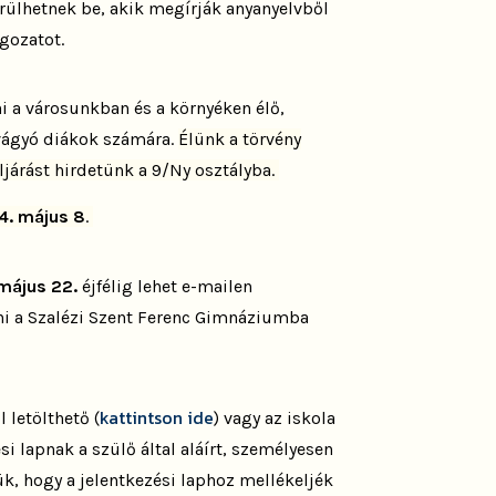
kerülhetnek be, akik megírják anyanyelvből
lgozatot.
i a városunkban és a környéken élő,
vágyó diákok számára.
Élünk a törvény
eljárást hirdetünk a 9/Ny osztályba.
4. május 8
.
május 22.
éjfélig lehet e-mailen
ni a Szalézi Szent Ferenc Gimnáziumba
kattintson ide
 letölthető (
) vagy az iskola
si lapnak a szülő által aláírt, személyesen
ük, hogy a jelentkezési laphoz mellékeljék