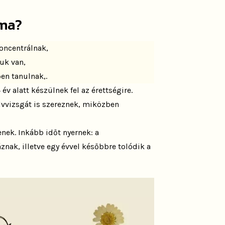
rma?
koncentrálnak,
uk van,
en tanulnak,.
v alatt készülnek fel az érettségire.
lvvizsgát is szereznek, miközben
enek. Inkább időt nyernek: a
znak, illetve egy évvel későbbre tolódik a