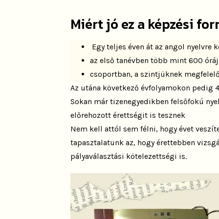
Miért jó ez a képzési fo
Egy teljes éven át az angol nyelvre 
az első tanévben több mint 600 óráj
csoportban, a szintjüknek megfelelő
Az utána következő évfolyamokon pedig 4 é
Sokan m
ár tizenegyedikben felsőfokú nye
előrehozott érettségit is tesznek
Nem kell attól sem félni, hogy évet veszít
tapasztalatunk az, hogy érettebben vizsgá
pályaválasztási kötelezettségi is.