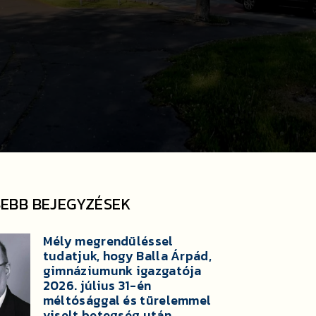
SEBB BEJEGYZÉSEK
Mély megrendüléssel
tudatjuk, hogy Balla Árpád,
gimnáziumunk igazgatója
2026. július 31-én
méltósággal és türelemmel
viselt betegség után,