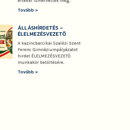
értéket ismerhettek meg.
Tovább »
ÁLLÁSHÍRDETÉS –
ÉLELMEZÉSVEZETŐ
A kazincbarcikai Szalézi Szent
Ferenc Gimnáziumpályázatot
hirdet ÉLELMEZÉSVEZETŐ
munkakör betöltésére.
Tovább »