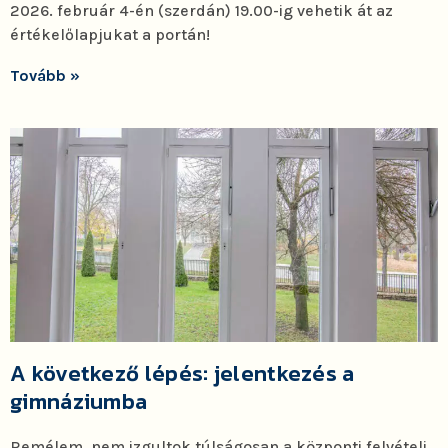
2026. február 4-én (szerdán) 19.00-ig vehetik át az
értékelőlapjukat a portán!
Tovább »
A következő lépés: jelentkezés a
gimnáziumba
Remélem, nem izgultok túlságosan a központi felvételi