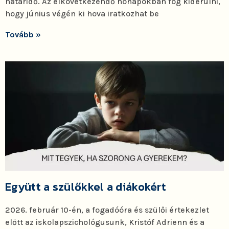
határidő. Az elkövetkezendő hónapokban fog kiderülni,
hogy június végén ki hova iratkozhat be
Tovább »
Együtt a szülőkkel a diákokért
2026. február 10-én, a fogadóóra és szülői értekezlet
előtt az iskolapszichológusunk, Kristóf Adrienn és a