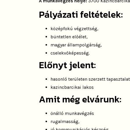
A munkavégzés helye:
3700 Kazincbarcika,
Pályázati feltételek:
középfokú végzettség,
büntetlen előélet,
magyar állampolgárság,
cselekvőképesség.
Előnyt jelent:
hasonló területen szerzett tapasztala
kazincbarcikai lakos
Amit még elvárunk:
önálló munkavégzés
rugalmasság,
jó kommunikációs készség,