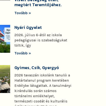
megtért Teremtőjéhez.
Tovább »
Nyári ügyelet
2026. július 6-ától az iskola
pedagógusai is szabadságukat
töltik, így
Tovább »
Gyimes, Csík, Gyergyó
2026 tavaszán iskolánk tanulói a
Határtalanul program keretében
Erdélybe látogattak. A tanulmányi
kirándulás során számos
történelmi emlékhelyet,
természeti csodát és kulturális