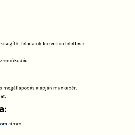
kisegítői feladatok közvetlen felettese
közreműködés,
s megállapodás alapján munkabér,
et,
a:
com
címre.