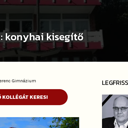
: konyhai kisegítő
 Ferenc Gimnázium
LEGFRIS
Ő KOLLÉGÁT KERES!