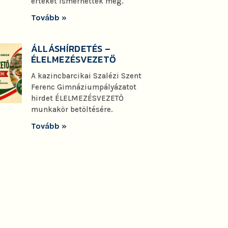
értéket ismerhettek meg.
Tovább »
ÁLLÁSHÍRDETÉS –
ÉLELMEZÉSVEZETŐ
A kazincbarcikai Szalézi Szent
Ferenc Gimnáziumpályázatot
hirdet ÉLELMEZÉSVEZETŐ
munkakör betöltésére.
Tovább »