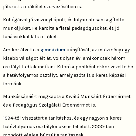
játszott a diákélet szervezésében is.
Kollégáival jó viszonyt ápolt, és folyamatosan segítette
munkájukat. Felkarolta a fiatal pedagógusokat, és jó
tanácsokkal látta el őket.
gimnázium
Amikor átvette a
irányítását, az intézmény egy
kisebb válságot élt át: volt olyan év, amikor csak három
osztályt tudtak indítani. Kitörési pontként ekkor vezette be
a hatévfolyamos osztályt, amely azóta is sikeres képzési
formánk.
Munkásságáért megkapta a Kiváló Munkáért Érdemérmet
és a Pedagógus Szolgálati Érdemérmet is.
1994-től visszatért a tanításhoz, és egy nagyon sikeres
hatévfolyamos osztályfőnöke is lehetett. 2000-ben
mondott végleg búcsút a tanításnak.