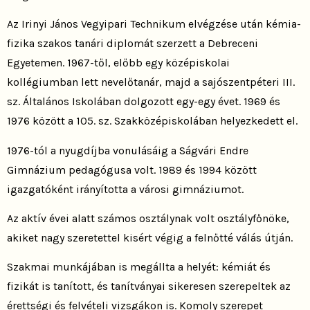
Az Irinyi János Vegyipari Technikum elvégzése után kémia-
fizika szakos tanári diplomát szerzett a Debreceni
Egyetemen. 1967-től, előbb egy középiskolai
kollégiumban lett nevelőtanár, majd a sajószentpéteri III.
sz. Általános Iskolában dolgozott egy-egy évet. 1969 és
1976 között a 105. sz. Szakközépiskolában helyezkedett el.
1976-tól a nyugdíjba vonulásáig a Ságvári Endre
Gimnázium pedagógusa volt. 1989 és 1994 között
igazgatóként irányította a városi gimnáziumot.
Az aktív évei alatt számos osztálynak volt osztályfőnöke,
akiket nagy szeretettel kisért végig a felnőtté válás útján.
Szakmai munkájában is megállta a helyét: kémiát és
fizikát is tanított, és tanítványai sikeresen szerepeltek az
érettségi és felvételi vizsgákon is. Komoly szerepet