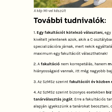
A kép MI-vel készült
További tudnivalók:
1.
Egy fakultációt kötelező választani,
egy 
kivételt jelentenek azok, akik a C osztály
specializációra járnak, mert nekik egyáltalá
maximum egy fakultációt választhatnak!
2. A
fakultáció
nem korrepetálás, hanem
ma
hiányosságaid vannak, itt még nagyobb baj
3. Az SzMSz szerint
fakultációt év közben 
4. Az SzMSz szerint bizonyos esetekben
biz
tanárválasztás jogát
. Erre a fakultációs t
alapján igyekszünk a tanárokat beosztani, d