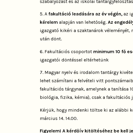
szabályozást és az iskolai tantárgyfelosztást
5. A
fakultáció leadására az év végén,
az i
kérelem
alapján van lehetőség.
Az engedé
igazgató kikéri a szaktanárok véleményét, 
után dönt.
6. Fakultációs csoportot
minimum 10 fő es
igazgatói döntéssel eltérhetünk
7. Magyar nyelv és irodalom tantárgy kivétel
lehet számítani a felvételi vitt pontszámai
fakultációs tárgynak, amelynek a tanítása 10
biológia, fizika, kémia), csak a fakultációs 
Kérjük, hogy mindenki töltse ki az alábbi ké
március 14. 14.00.
Figyelem! A kérdőív kitöltéséhez be kell j