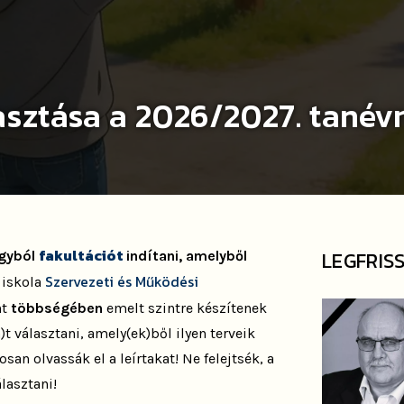
asztása a 2026/2027. tanév
fakultációt
LEGFRIS
rgyból
indítani, amelyből
Szervezeti és Működési
 iskola
nt
többségében
emelt szintre készítenek
)t választani, amely(ek)ből ilyen terveik
san olvassák el a leírtakat! Ne felejtsék, a
álasztani!