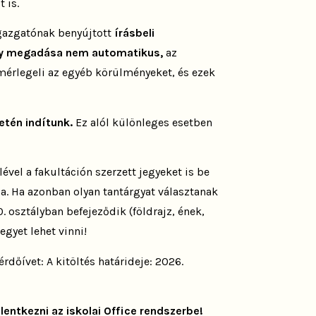
 is.
gazgatónak benyújtott
írásbeli
ly megadása nem automatikus,
az
mérlegeli az egyéb körülményeket, és ezek
etén indítunk.
Ez alól különleges esetben
ével a fakultáción szerzett jegyeket is be
ba. Ha azonban olyan tantárgyat választanak
. osztályban befejeződik (földrajz, ének,
jegyet lehet vinni!
rdőívet: A kitöltés határideje: 2026.
elentkezni az iskolai Office rendszerbe!