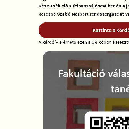
Készítsék elő a felhasználónevüket és a j
keresse Szabó Norbert rendszergazdát va
Kattints a kérd
A kérdőív elérhető ezen a QR kódon keresztü