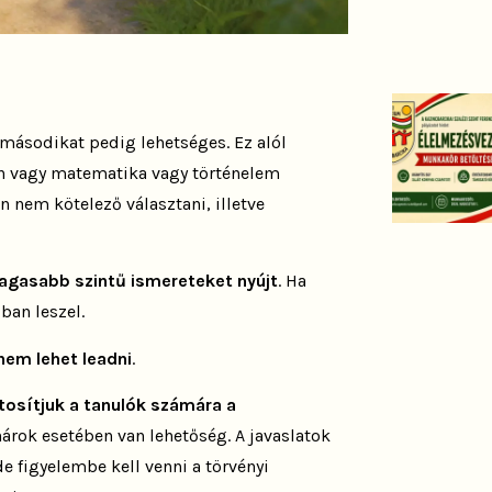
másodikat pedig lehetséges. Ez alól
ban vagy matematika vagy történelem
n nem kötelező választani, illetve
gasabb szintű ismereteket nyújt
. Ha
ban leszel.
nem lehet leadni
.
tosítjuk a tanulók számára a
anárok esetében van lehetőség. A javaslatok
e figyelembe kell venni a törvényi