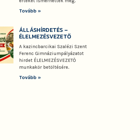
értéket ismerhettek meg.
Tovább »
ÁLLÁSHÍRDETÉS –
ÉLELMEZÉSVEZETŐ
A kazincbarcikai Szalézi Szent
Ferenc Gimnáziumpályázatot
hirdet ÉLELMEZÉSVEZETŐ
munkakör betöltésére.
Tovább »