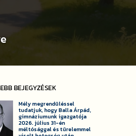
re
SEBB BEJEGYZÉSEK
Mély megrendüléssel
tudatjuk, hogy Balla Árpád,
gimnáziumunk igazgatója
2026. július 31-én
méltósággal és türelemmel
viselt betegség után,