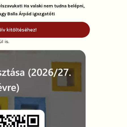
elszavukat! Ha valaki nem tudna belépni,
gy Balla Árpád igazgatót!
őív kitöltéséhez!
l is.