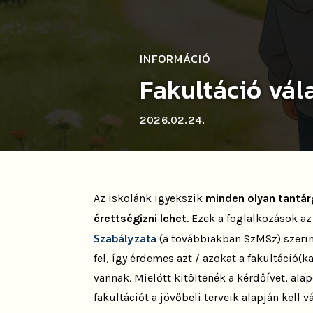
INFORMÁCIÓ
Fakultáció vál
2026.02.24.
Az iskolánk igyekszik
minden olyan tantá
érettségizni lehet
. Ezek a foglalkozások az
Szabályzata
(a továbbiakban SzMSz) szeri
fel, így érdemes azt / azokat a fakultáció(ka
vannak. Mielőtt kitöltenék a kérdőívet, alapo
fakultációt a jövőbeli terveik alapján kell v