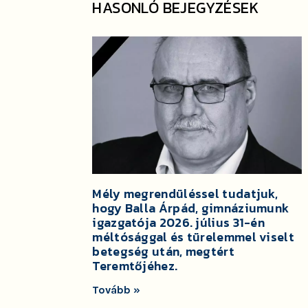
HASONLÓ BEJEGYZÉSEK
Mély megrendüléssel tudatjuk,
hogy Balla Árpád, gimnáziumunk
igazgatója 2026. július 31-én
méltósággal és türelemmel viselt
betegség után, megtért
Teremtőjéhez.
Tovább »