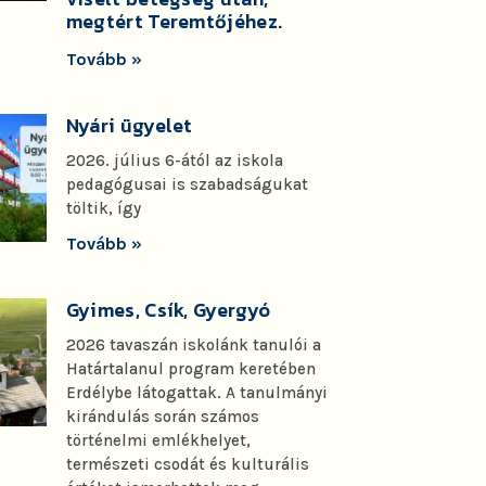
megtért Teremtőjéhez.
Tovább »
Nyári ügyelet
2026. július 6-ától az iskola
pedagógusai is szabadságukat
töltik, így
Tovább »
Gyimes, Csík, Gyergyó
2026 tavaszán iskolánk tanulói a
Határtalanul program keretében
Erdélybe látogattak. A tanulmányi
kirándulás során számos
történelmi emlékhelyet,
természeti csodát és kulturális