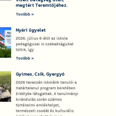
megtért Teremtőjéhez.
Tovább »
Nyári ügyelet
2026. július 6-ától az iskola
pedagógusai is szabadságukat
töltik, így
Tovább »
Gyimes, Csík, Gyergyó
2026 tavaszán iskolánk tanulói a
Határtalanul program keretében
Erdélybe látogattak. A tanulmányi
kirándulás során számos
történelmi emlékhelyet,
természeti csodát és kulturális