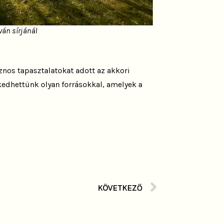
ván sírjánál
sznos tapasztalatokat adott az akkori
kedhettünk olyan forrásokkal, amelyek a
KÖVETKEZŐ