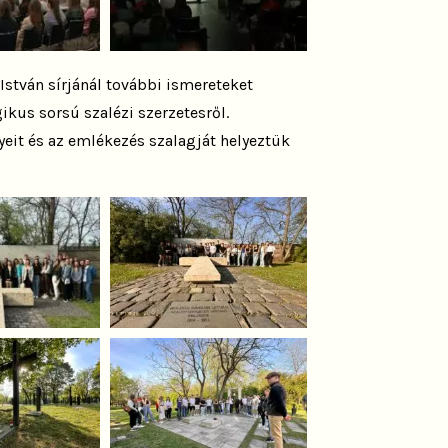
István sírjánál további ismereteket
ikus sorsú szalézi szerzetesről.
yeit és az emlékezés szalagját helyeztük