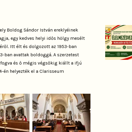
ly Boldog Sándor István ereklyéinek
tagja, egy kedves helyi idős hölgy mesélt
ről. Itt élt és dolgozott az 1953-ban
013-ban avattak boldoggá. A szerzetest
ogva és ő mégis végsőkig kiállt a ifjú
4-én helyezték el a Clarisseum