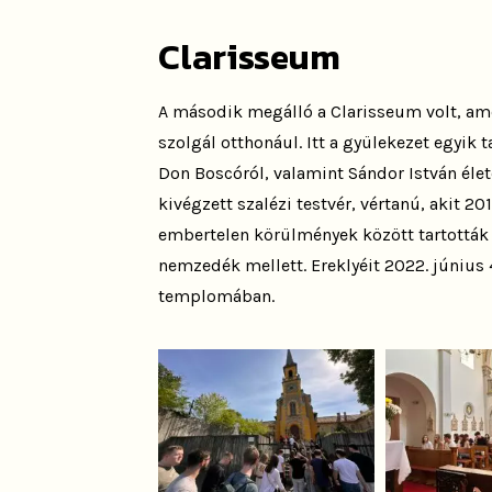
Clarisseum
A második megálló a Clarisseum volt, ame
szolgál otthonául. Itt a gyülekezet egyik 
Don Boscóról, valamint Sándor István életé
kivégzett szalézi testvér, vértanú, akit 2
embertelen körülmények között tartották f
nemzedék mellett. Ereklyéit 2022. június 
templomában.