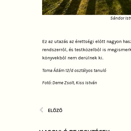
Sándor Ist
Ez az utazás az érettségi előtt nagyon ha
rendszerről, és testközelből is megismer
könyvekből nem derülnek ki.
Toma Ádám 12/d osztályos tanuló
Fotó: Deme Zsolt, Kiss István
ELŐZŐ