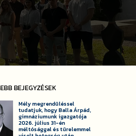
SEBB BEJEGYZÉSEK
Mély megrendüléssel
tudatjuk, hogy Balla Árpád,
gimnáziumunk igazgatója
2026. július 31-én
méltósággal és türelemmel
viselt betegség után,