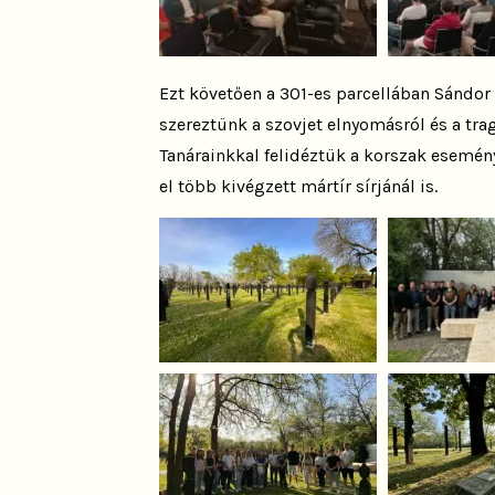
Ezt követően a 301-es parcellában Sándor 
szereztünk a szovjet elnyomásról és a trag
Tanárainkkal felidéztük a korszak esemén
el több kivégzett mártír sírjánál is.