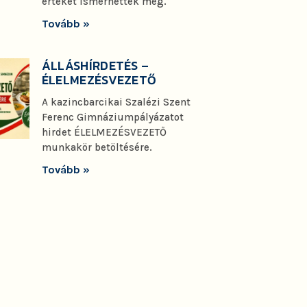
értéket ismerhettek meg.
Tovább »
ÁLLÁSHÍRDETÉS –
ÉLELMEZÉSVEZETŐ
A kazincbarcikai Szalézi Szent
Ferenc Gimnáziumpályázatot
hirdet ÉLELMEZÉSVEZETŐ
munkakör betöltésére.
Tovább »