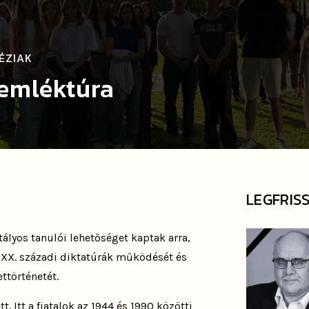
ÉZIAK
-emléktúra
LEGFRIS
tályos tanulói lehetőséget kaptak arra,
a XX. századi diktatúrák működését és
ttörténetét.
. Itt a fiatalok az 1944 és 1990 közötti