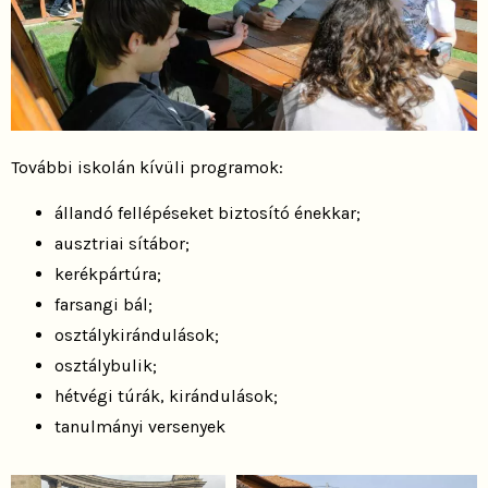
További iskolán kívüli programok:
állandó fellépéseket biztosító énekkar;
ausztriai sítábor;
kerékpártúra;
farsangi bál;
osztálykirándulások;
osztálybulik;
hétvégi túrák, kirándulások;
tanulmányi versenyek