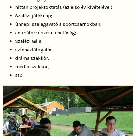
hittan projektoktatás (az első év kivételével),
Szalézi játéknap;
ünnepi szalagavató a sportcsarnokban;
animátorképzési lehetőség;
Szalézi Gála;
színházlátogatás,
dráma szakkör,
média szakkör,
stb.