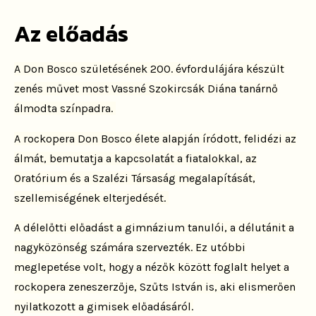
Az előadás
A Don Bosco születésének 200. évfordulájára készült
zenés művet most Vassné Szokircsák Diána tanárnő
álmodta színpadra.
A rockopera Don Bosco élete alapján íródott, felidézi az
álmát, bemutatja a kapcsolatát a fiatalokkal, az
Oratórium és a Szalézi Társaság megalapítását,
szellemiségének elterjedését.
A délelőtti előadást a gimnázium tanulói, a délutánit a
nagyközönség számára szervezték. Ez utóbbi
meglepetése volt, hogy a nézők között foglalt helyet a
rockopera zeneszerzője, Szűts István is, aki elismerően
nyilatkozott a gimisek előadásáról.