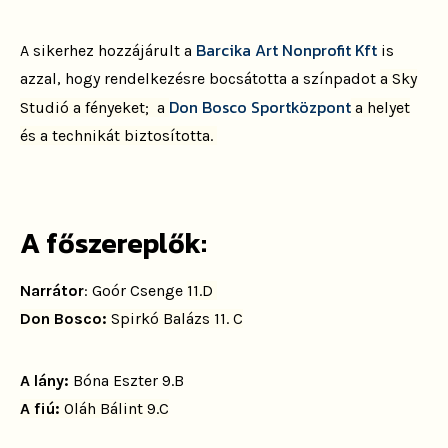
Barcika Art Nonprofit Kft
A sikerhez hozzájárult a
is
azzal, hogy rendelkezésre bocsátotta a színpadot
a Sky
Don Bosco Sportközpont
Studió
a fényeket; a
a helyet
és a technikát biztosította.
A főszereplők:
Narrátor
: Goór Csenge
11.D
Don Bosco:
Spirkó Balázs 11. C
A lány:
Bóna Eszter 9.B
A fiú:
Oláh Bálint 9.C