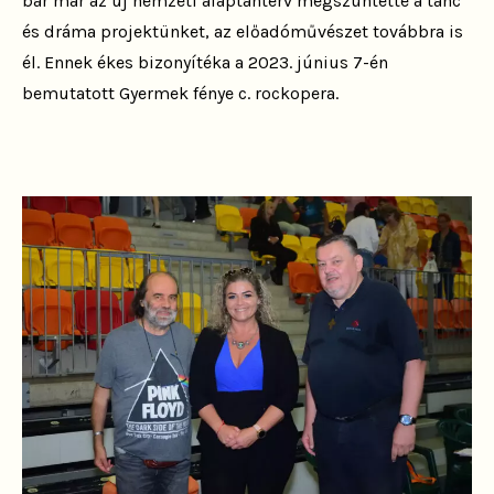
bár már az új nemzeti alaptanterv megszüntette a tánc
és dráma projektünket, az előadóművészet továbbra is
él. Ennek ékes bizonyítéka a 2023. június 7-én
bemutatott Gyermek fénye c. rockopera.