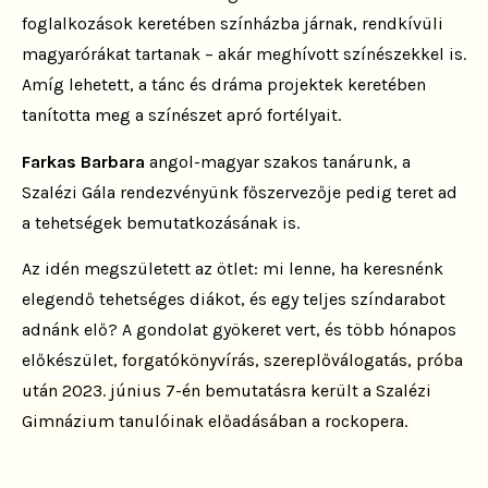
foglalkozások keretében színházba járnak, rendkívüli
magyarórákat tartanak – akár meghívott színészekkel is.
Amíg lehetett, a tánc és dráma projektek keretében
tanította meg a színészet apró fortélyait.
Farkas Barbara
angol-magyar szakos tanárunk, a
Szalézi Gála rendezvényünk főszervezője pedig teret ad
a tehetségek bemutatkozásának is.
Az idén megszületett az ötlet: mi lenne, ha keresnénk
elegendő tehetséges diákot, és egy teljes színdarabot
adnánk elő? A gondolat gyökeret vert, és több hónapos
előkészület,
forgatókönyvírás, szereplő
válogatás, próba
után 2023. június 7-én bemutatásra került a Szalézi
Gimnázium tanulóinak előadásában a rockopera.