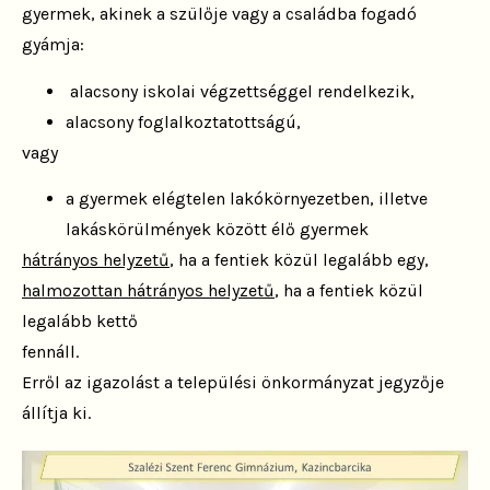
gyermek, akinek
a szülője vagy a családba fogadó
gyámja:
alacsony iskolai végzettséggel rendelkezik,
alacsony foglalkoztatottságú,
vagy
a gyermek elégtelen lakókörnyezetben, illetve
lakáskörülmények között élő gyermek
hátrányos helyzetű
, ha a fentiek közül legalább egy,
halmozottan hátrányos helyzetű
, ha a fentiek közül
legalább kettő
fennáll.
Erről az igazolást a települési önkormányzat jegyzője
állítja ki.