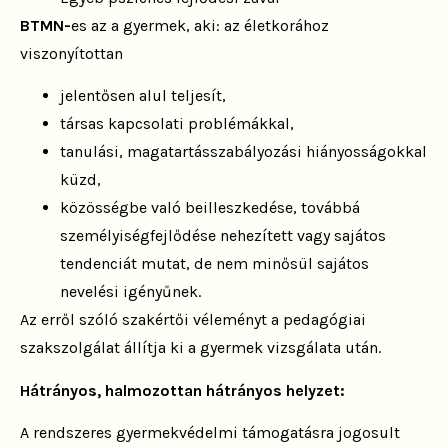
BTMN-
es az a gyermek, aki: az életkorához
viszonyítottan
jelentősen alul teljesít,
társas kapcsolati problémákkal,
tanulási, magatartásszabályozási hiányosságokkal
küzd,
közösségbe való beilleszkedése, továbbá
személyiségfejlődése nehezített vagy sajátos
tendenciát mutat, de nem minősül sajátos
nevelési igényűnek.
Az erről szóló szakértői véleményt a pedagógiai
szakszolgálat állítja ki a gyermek vizsgálata után.
Hátrányos, halmozottan hátrányos helyzet:
A rendszeres gyermekvédelmi támogatásra jogosult