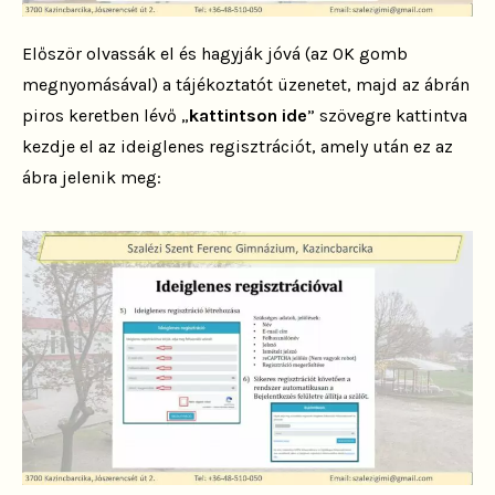
Először olvassák el és hagyják jóvá (az OK gomb
megnyomásával) a tájékoztatót üzenetet, majd az ábrán
piros keretben lévő „
kattintson ide
” szövegre kattintva
kezdje el az ideiglenes regisztrációt, amely után ez az
ábra jelenik meg: