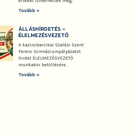
értéket ismerhettek meg.
Tovább »
ÁLLÁSHÍRDETÉS –
ÉLELMEZÉSVEZETŐ
A kazincbarcikai Szalézi Szent
Ferenc Gimnáziumpályázatot
hirdet ÉLELMEZÉSVEZETŐ
munkakör betöltésére.
Tovább »