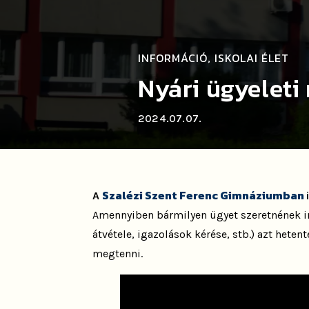
INFORMÁCIÓ
ISKOLAI ÉLET
,
Nyári ügyeleti
2024.07.07.
Szalézi Szent Ferenc Gimnáziumban
A
Amennyiben bármilyen ügyet szeretnének in
átvétele, igazolások kérése, stb.) azt hete
megtenni.