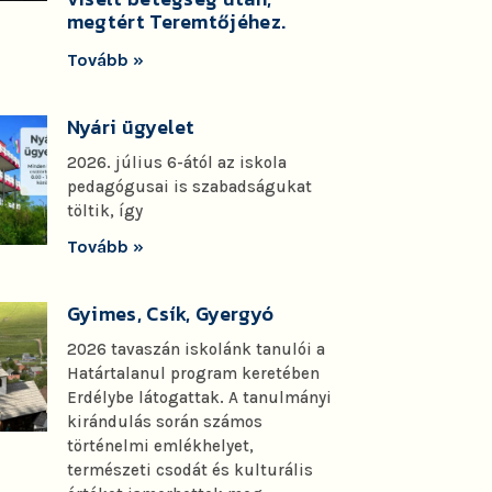
megtért Teremtőjéhez.
Tovább »
Nyári ügyelet
2026. július 6-ától az iskola
pedagógusai is szabadságukat
töltik, így
Tovább »
Gyimes, Csík, Gyergyó
2026 tavaszán iskolánk tanulói a
Határtalanul program keretében
Erdélybe látogattak. A tanulmányi
kirándulás során számos
történelmi emlékhelyet,
természeti csodát és kulturális