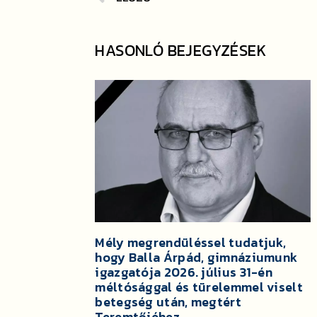
HASONLÓ BEJEGYZÉSEK
Mély megrendüléssel tudatjuk,
hogy Balla Árpád, gimnáziumunk
igazgatója 2026. július 31-én
méltósággal és türelemmel viselt
betegség után, megtért
Teremtőjéhez.