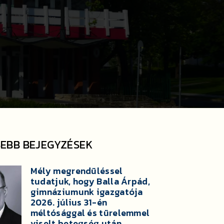
SEBB BEJEGYZÉSEK
Mély megrendüléssel
tudatjuk, hogy Balla Árpád,
gimnáziumunk igazgatója
2026. július 31-én
méltósággal és türelemmel
viselt betegség után,