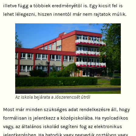
illetve függ a többiek eredményétől is. Egy kicsit fel is
lehet lélegezni, hiszen innentől már nem rajtatok múlik.
Az iskola bejárata a Jószerencsét útról
Most már minden szükséges adat rendelkezésre áll, hogy
formálisan is jelentkezz a középiskolába. Ha nyolcadikos
vagy, az általános iskolád segíteni fog az elektronikus
jelentkezésben. Ha hatodik vagy negyedik osztályos vagy,