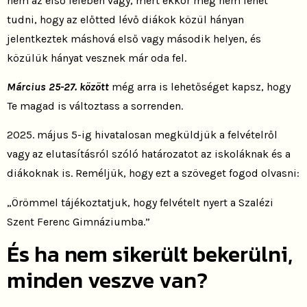
nem az első felében vagy, mert ekkor még nem lehet
tudni, hogy az előtted lévő diákok közül hányan
jelentkeztek máshová első vagy második helyen, és
közülük hányat vesznek már oda fel.
Március 25-27. között
még arra is lehetőséget kapsz, hogy
Te magad is változtass a sorrenden.
2025. május 5-ig hivatalosan megküldjük a felvételről
vagy az elutasításról szóló határozatot az iskoláknak és a
diákoknak is. Reméljük, hogy ezt a szöveget fogod olvasni:
„Örömmel tájékoztatjuk, hogy felvételt nyert a Szalézi
Szent Ferenc Gimnáziumba.”
És ha nem sikerült bekerülni,
minden veszve van?