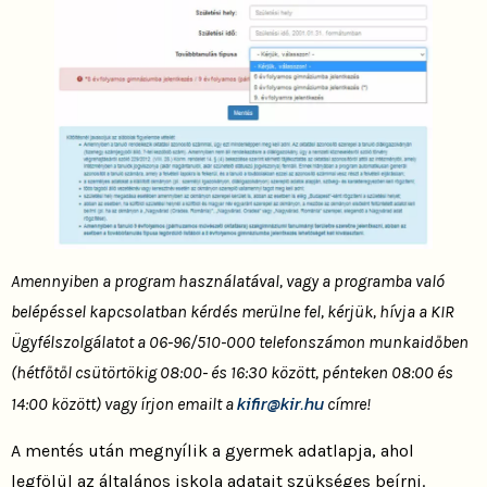
Amennyiben a program használatával, vagy a programba való
belépéssel kapcsolatban kérdés merülne fel, kérjük, hívja a KIR
Ügyfélszolgálatot a 06-96/510-000 telefonszámon munkaidőben
(hétfőtől csütörtökig 08:00- és 16:30 között, pénteken 08:00 és
kifir@kir.hu
14:00 között) vagy írjon emailt a
címre!
A mentés után megnyílik a gyermek adatlapja, ahol
legfölül az általános iskola adatait szükséges beírni.