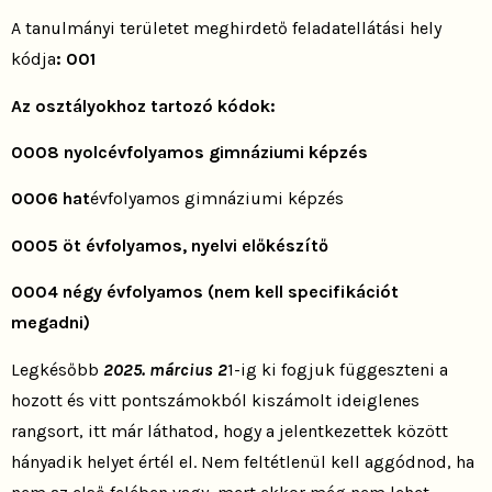
A tanulmányi területet meghirdető feladatellátási hely
kódja
: 001
Az osztályokhoz tartozó kódok:
0008 nyolcévfolyamos gimnáziumi képzés
0006 hat
évfolyamos gimnáziumi képzés
0005 öt évfolyamos, nyelvi előkészítő
0004 négy évfolyamos (nem kell specifikációt
megadni)
Legkésőbb
2025. március 2
1-ig ki fogjuk függeszteni a
hozott és vitt pontszámokból kiszámolt ideiglenes
rangsort, itt már láthatod, hogy a jelentkezettek között
hányadik helyet értél el. Nem feltétlenül kell aggódnod, ha