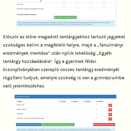
Először az előre megadott tantárgyakhoz tartozó jegyeket
szükséges beírni a megfelelő helyre, majd a „Tanulmányi
eredmények mentése” után nyílik lehetőség „Egyéb
tantárgy hozzáadására”. Így a gyermek félévi
bizonyítványában szereplő összes tantárgy eredményét
rögzíteni tudjuk, amelyre szükség is van a gimnáziumba
való jelentkezéshez.