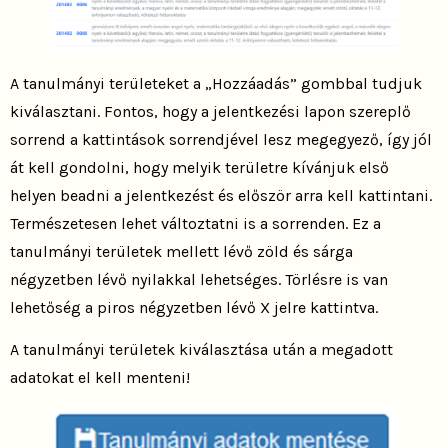
A tanulmányi területeket a „Hozzáadás” gombbal tudjuk
kiválasztani. Fontos, hogy a jelentkezési lapon szereplő
sorrend a kattintások sorrendjével lesz megegyező, így jól
át kell gondolni, hogy melyik területre kívánjuk első
helyen beadni a jelentkezést és először arra kell kattintani.
Természetesen lehet változtatni is a sorrenden. Ez a
tanulmányi területek mellett lévő zöld és sárga
négyzetben lévő nyilakkal lehetséges. Törlésre is van
lehetőség a piros négyzetben lévő X jelre kattintva.
A tanulmányi területek kiválasztása után a megadott
adatokat el kell menteni!