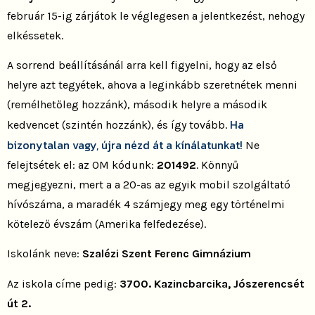
február 15-ig zárjátok le véglegesen a jelentkezést, nehogy
elkéssetek.
A sorrend beállításánál arra kell figyelni, hogy az első
helyre azt tegyétek, ahova a leginkább szeretnétek menni
(remélhetőleg hozzánk), második helyre a második
Ha
kedvencet (szintén hozzánk), és így tovább.
bizonytalan vagy, újra nézd át a kínálatunkat!
Ne
felejtsétek el: az OM kódunk:
201492
. Könnyű
megjegyezni, mert a a 20-as az egyik mobil szolgáltató
hívószáma, a maradék 4 számjegy meg egy történelmi
kötelező évszám (Amerika felfedezése).
Iskolánk neve:
Szalézi Szent Ferenc Gimnázium
Az iskola címe pedig:
3700. Kazincbarcika, Jószerencsét
út 2.