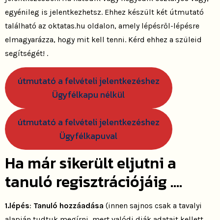
egyénileg is jelentkezhetsz. Ehhez készült két útmutató
található az oktatas.hu oldalon, amely lépésről-lépésre
elmagyarázza, hogy mit kell tenni. Kérd ehhez a szüleid
segítségét! .
útmutató a felvételi jelentkezéshez
Ügyfélkapu nélkül
útmutató a felvételi jelentkezéshez
Ügyfélkapuval
Ha már sikerült eljutni a
tanuló regisztrációjáig ….
1.lépés
:
Tanuló hozzáadása
(innen sajnos csak a tavalyi
alapján tudtuk megírni, mert valódi diák adatait kellett