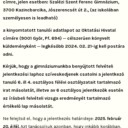
címre, jelen esetben: Szalézi Szent Ferenc Gimnázium,
3700 Kazincbarcika, Jószerencsét út 2., (az iskolában
személyesen is leadható)
a kinyomtatott tanulói adatlapot az Oktatási Hivatal
címére (9001 Győr, Pf. 694) ─ célszerűen könyvelt
küldeményként ─ legkésőbb 2024. 02. 21-ig kell postára
adni.
Kérjük, hogy a gimnáziumunkba benyújtott felvételi
jelentkezési laphoz szíveskedjenek csatolni a jelentkező
tanuló 6. ill 4. osztályos félévi osztályzatait tartalmazó
irat másolatát, illetve av 6 osztályos jelentkezők esetén
az írásbeli felvételi vizsga eredményét tartalmazó
értékelő lap másolatát.
Ne felejtsd el, hogy a jelentkezés határideje:
2025. február
20. éjfél.
Azt tanácsoljuk azonban, hogy inkább korábban,