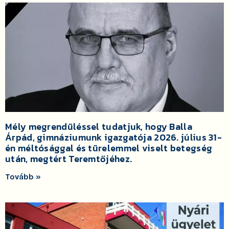
Mély megrendüléssel tudatjuk, hogy Balla
Árpád, gimnáziumunk igazgatója 2026. július 31-
én méltósággal és türelemmel viselt betegség
után, megtért Teremtőjéhez.
Tovább »