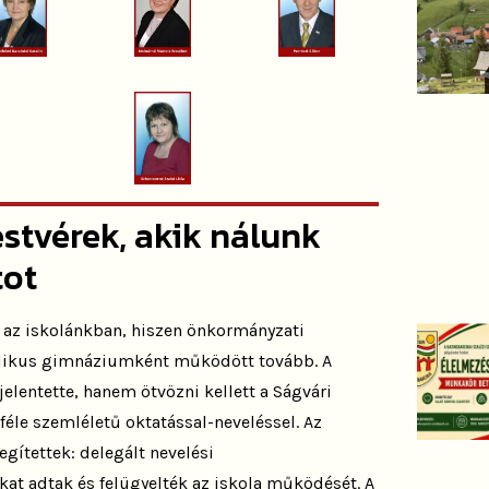
estvérek, akik nálunk
tot
tt az iskolánkban, hiszen önkormányzati
tolikus gimnáziumként működött tovább. A
elentette, hanem ötvözni kellett a Ságvári
le szemléletű oktatással-neveléssel. Az
egítettek: delegált nevelési
okat adtak és felügyelték az iskola működését. A