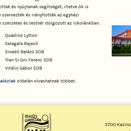
tak és nyújtanak segítséget, illetve ők is
ve szervezték és irányították az egyházi
 szerzetes és testvér dolgozott az iskolánkban.
Quadros Lytton
Salagala Rajesh
Sivadó Balázs SDB
Tran Si Gni Ferenc SDB
Vitális Gábor SDB
zaléziak
oldalán olvashatnak többet.
3700 Kazinc