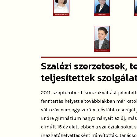
Szalézi szerzetesek, t
teljesítettek szolgála
2011. szeptember 1. korszakváltást jelente
fenntartás helyett a továbbiakban már ka
változás nem egyszerűen névtábla cseréjét j
Endre gimnázium hagyományait az új, másfé
elmúlt 15 év alatt ebben a szaléziak sokat s
igazgatóhelyettesként irányították, tanács