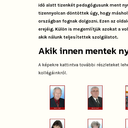
idő alatt tizenkét pedagógusunk ment ny
tizennyolcan döntöttek úgy, hogy máshol
országban fognak dolgozni. Ezen az olda
erejéig. Külön is megemlítjük azokat a vol
akik nálunk teljesítettek szolgálatot.
Akik innen mentek n
A képekre kattintva további részleteket l
kollégáinkról.