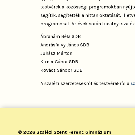
testvérek a közösségi programokban nyújtot
segítik, segítették a hittan oktatását, illet
programokat. Az évek során tucatnyi szalézi
Ábrahám Béla SDB
Andrásfalvy János SDB
Juhász Márton
Kirner Gábor SDB
Kovács Sándor SDB
s
A szalézi szerzetesekről és testvérekről a
© 2026 Szalézi Szent Ferenc Gimnázium