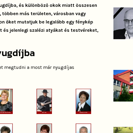
ugdíjba, és különböző okok miatt összesen
, többen más területen, városban vagy
lon őket mutatjuk be legalább egy fénykép
t és jelenlegi szalézi atyákat és testvéreket,
yugdíjba
ehet megtudni a most már nyugdíjas