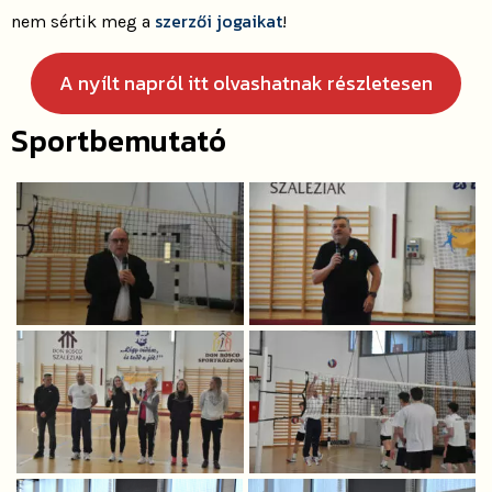
szerzői jogaikat
nem sértik meg a
!
A nyílt napról itt olvashatnak részletesen
Sportbemutató