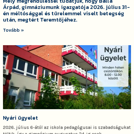
Mély megrendüléssel tudatjuk, hogy Balla
Árpád, gimnáziumunk igazgatója 2026. július 31-
én méltósággal és türelemmel viselt betegség
után, megtért Teremtőjéhez.
Tovább »
Nyári ügyelet
2026. július 6-ától az iskola pedagógusai is szabadságukat