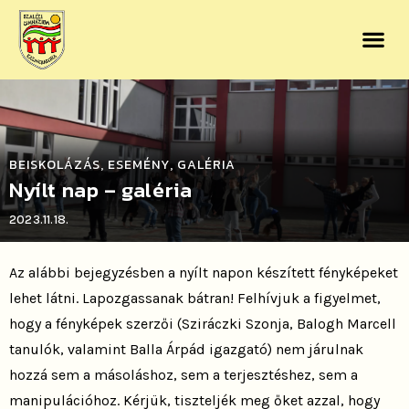
BEISKOLÁZÁS
ESEMÉNY
GALÉRIA
,
,
Nyílt nap – galéria
2023.11.18.
Az alábbi bejegyzésben a nyílt napon készített fényképeket
lehet látni. Lapozgassanak bátran! Felhívjuk a figyelmet,
hogy a fényképek szerzői (Sziráczki Szonja, Balogh Marcell
tanulók, valamint Balla Árpád igazgató) nem járulnak
hozzá sem a másoláshoz, sem a terjesztéshez, sem a
manipulációhoz. Kérjük, tiszteljék meg őket azzal, hogy