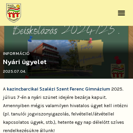
INFORMÁCIÓ
Nyári ügyelet
2025.07.04.
kazincbarcikai
Szalézi Szent Ferenc Gimnázium
A
2025.
július 7-én a nyári szünet idejére bezárja kapuit.
Amennyiben mégis valamilyen hivatalos ügyet kell intézni
(pl. tanulói jogviszonyigazolás, felvétellel/átvétellel
kapcsolatos ügyek, stb.), hetente egy nap délelőtt szíves
rendelkezésükre állunk!