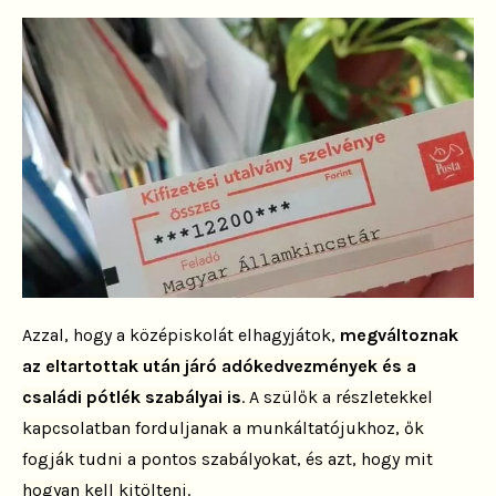
Azzal, hogy a középiskolát elhagyjátok,
megváltoznak
az
eltartottak után járó adókedvezmények és a
családi pótlék
szabályai is
. A szülők a részletekkel
kapcsolatban forduljanak a
munkáltatójukhoz, ők
fogják tudni a pontos szabályokat, és azt,
hogy mit
hogyan kell kitölteni.