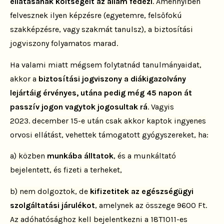
ellátásának költségeit
az állam fedezi
. Amennyiben
felvesznek ilyen képzésre
(egyetemre, felsőfokú
szakképzésre, vagy szakmát tanulsz), a
biztosítási
jogviszony folyamatos marad.
Ha valami miatt
mégsem folytatnád tanulmányaidat,
akkor a
biztosítási
jogviszony a diákigazolvány
lejártáig érvényes, utána pedig még
45 napon át
passzív jogon vagytok jogosultak rá
. Vagyis
2023.
december 15-e után csak akkor kaptok ingyenes
orvosi ellátást,
vehettek támogatott gyógyszereket, ha:
a) közben
munkába álltatok
, és a munkáltató
bejelentett, és fizeti
a terheket,
b) nem dolgoztok, de
kifizetitek az egészségügyi
szolgáltatási
járulékot
, amelynek az összege 9600 Ft.
Az adóhatósághoz kell
bejelentkezni a 18T1011-es