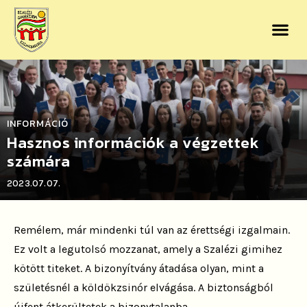
INFORMÁCIÓ
Hasznos információk a végzettek
számára
2023.07.07.
Remélem, már mindenki túl van az érettségi izgalmain.
Ez volt a legutolsó mozzanat, amely a Szalézi gimihez
kötött titeket. A bizonyítvány átadása olyan, mint a
születésnél a köldökzsinór elvágása. A biztonságból
újfent átkerültetek a bizonytalanba.