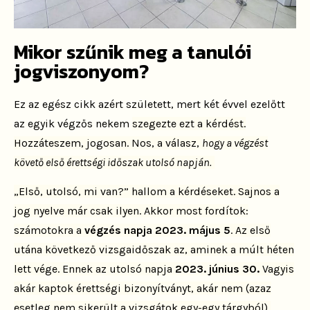
Mikor szűnik meg a tanulói
jogviszonyom?
Ez az egész cikk azért született, mert két évvel ezelőtt
az egyik végzős nekem
szegezte ezt a kérdést.
Hozzáteszem, jogosan.
Nos, a válasz,
hogy a végzést
követő első érettségi időszak utolsó
napján.
„Első, utolsó, mi van?” hallom a kérdéseket. Sajnos a
jog
nyelve már csak ilyen. Akkor most fordítok:
számotokra a
végzés
napja 2023. május 5
. Az első
utána következő vizsgaidőszak az,
aminek a múlt héten
lett vége. Ennek az utolsó napja
2023.
június 30.
Vagyis
akár kaptok érettségi bizonyítványt, akár
nem (azaz
esetleg nem sikerült a vizsgátok egy-egy tárgyból),