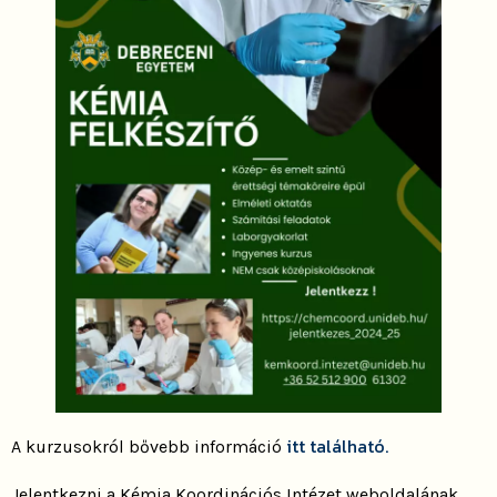
itt található
.
A kurzusokról bővebb információ
Jelentkezni a Kémia Koordinációs Intézet weboldalának