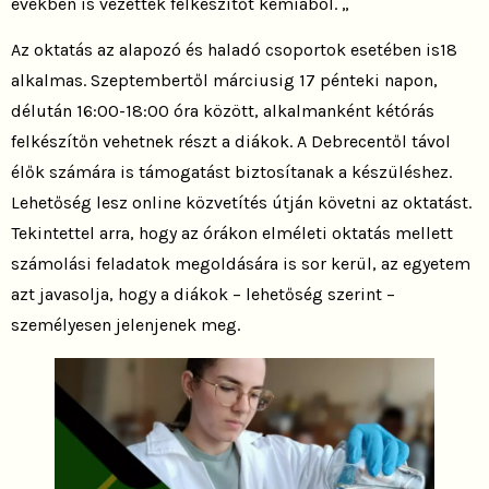
években is vezettek felkészítőt kémiából. „
Az oktatás az alapozó és haladó csoportok esetében is18
alkalmas. Szeptembertől márciusig 17 pénteki napon,
délután 16:00-18:00 óra között, alkalmanként kétórás
felkészítőn vehetnek részt a diákok. A Debrecentől távol
élők számára is támogatást biztosítanak a készüléshez.
Lehetőség lesz online közvetítés útján követni az oktatást.
Tekintettel arra, hogy az órákon elméleti oktatás mellett
számolási feladatok megoldására is sor kerül, az egyetem
azt javasolja, hogy a diákok – lehetőség szerint –
személyesen jelenjenek meg.