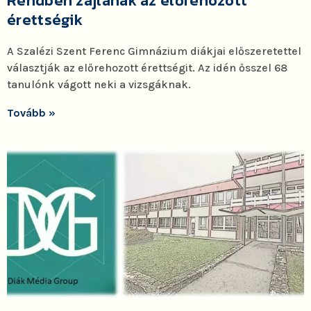
Rendben zajlanak az előrehozott
érettségik
A Szalézi Szent Ferenc Gimnázium diákjai előszeretettel
választják az előrehozott érettségit. Az idén ősszel 68
tanulónk vágott neki a vizsgáknak.
Tovább »