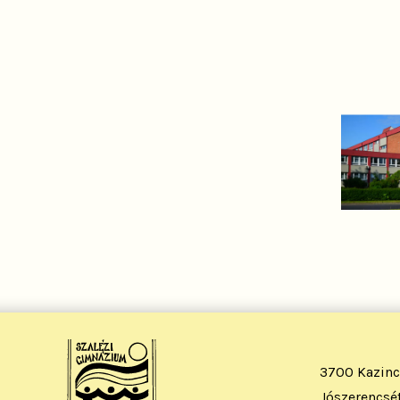
3700 Kazinc
Jószerencsét