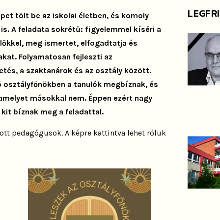
LEGFR
et tölt be az iskolai életben, és komoly
is. A feladata sokrétű: figyelemmel kíséri a
ülőkkel, meg ismertet, elfogadtatja és
akat. Folyamatosan fejleszti az
etés, a szaktanárok és az osztály között.
 jó osztályfőnökben a tanulók megbíznak, és
, amelyet másokkal nem. Éppen ezért nagy
 kit bíznak meg a feladattal.
ott pedagógusok. A képre kattintva lehet róluk