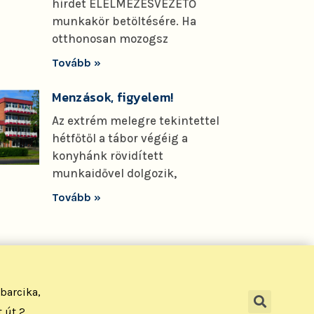
hirdet ÉLELMEZÉSVEZETŐ
munkakör betöltésére. Ha
otthonosan mozogsz
Tovább »
Menzások, figyelem!
Az extrém melegre tekintettel
hétfőtől a tábor végéig a
konyhánk rövidített
munkaidővel dolgozik,
Tovább »
barcika,
 út 2.