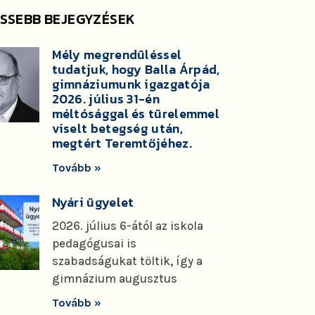
ISSEBB BEJEGYZÉSEK
Mély megrendüléssel
tudatjuk, hogy Balla Árpád,
gimnáziumunk igazgatója
2026. július 31-én
méltósággal és türelemmel
viselt betegség után,
megtért Teremtőjéhez.
Tovább »
Nyári ügyelet
2026. július 6-ától az iskola
pedagógusai is
szabadságukat töltik, így a
gimnázium augusztus
Tovább »