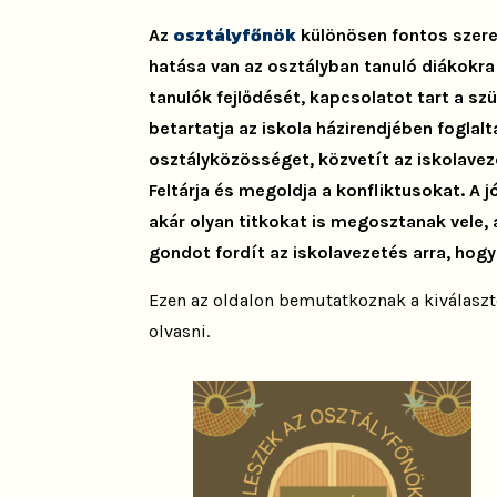
osztályfőnök
Az
különösen fontos szerep
hatása van az osztályban tanuló diákokra 
tanulók fejlődését, kapcsolatot tart a sz
betartatja az iskola házirendjében foglalt
osztályközösséget, közvetít az iskolavez
Feltárja és megoldja a konfliktusokat. A
akár olyan titkokat is megosztanak vele
gondot fordít az iskolavezetés arra, hogy
Ezen az oldalon bemutatkoznak a kiválaszt
olvasni.