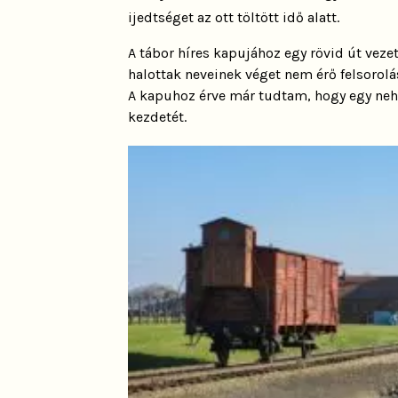
ijedtséget az ott töltött idő alatt.
A tábor híres kapujához egy rövid út veze
halottak neveinek véget nem érő felsorolá
A kapuhoz érve már tudtam, hogy egy neh
kezdetét.