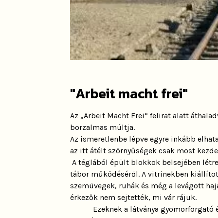
"Arbeit macht frei"
Az „Arbeit Macht Frei” felirat alatt áthala
borzalmas múltja.
Az ismeretlenbe lépve egyre inkább elhat
az itt átélt szörnyűségek csak most kezd
A téglából épült blokkok belsejében létr
tábor működéséről. A vitrinekben kiállíto
szemüvegek, ruhák és még a levágott haja
érkezők nem sejtették, mi vár rájuk.
Ezeknek a látványa gyomorforgató ér