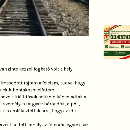
dva szinte kézzel fogható volt a hely
almasodott rajtam a félelem, tudva, hogy
enek kibontakozni előttem.
ehozott kiállítások sokkoló képed adtak a
tt személyes tárgyak: bőröndök, cipők,
k is emlékeztettek arra, hogy az ide
zést keltett, amely az út során egyre csak