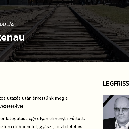
NDULÁS
kenau
LEGFRIS
zos utazás után érkeztünk meg a
 vezetésével.
r látogatása egy olyan élményt nyújtott,
eztem döbbenetet, gyászt, tiszteletet és