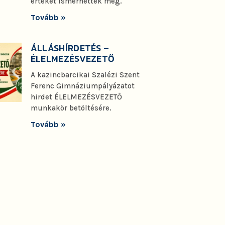
értéket ismerhettek meg.
Tovább »
ÁLLÁSHÍRDETÉS –
ÉLELMEZÉSVEZETŐ
A kazincbarcikai Szalézi Szent
Ferenc Gimnáziumpályázatot
hirdet ÉLELMEZÉSVEZETŐ
munkakör betöltésére.
Tovább »