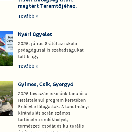
megtért Teremtőjéhez.
Tovább »
Nyári ügyelet
2026. július 6-ától az iskola
pedagógusai is szabadságukat
töltik, így
Tovább »
Gyimes, Csík, Gyergyó
2026 tavaszán iskolánk tanulói a
Határtalanul program keretében
Erdélybe látogattak. A tanulmányi
kirándulás során számos
történelmi emlékhelyet,
természeti csodát és kulturális