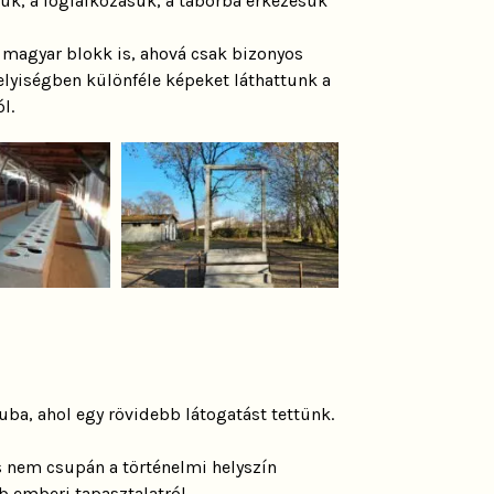
vük, a foglalkozásuk, a táborba érkezésük
t magyar blokk is, ahová csak bizonyos
lyiségben különféle képeket láthattunk a
l.
ba, ahol egy rövidebb látogatást tettünk.
 nem csupán a történelmi helyszín
 emberi tapasztalatról.