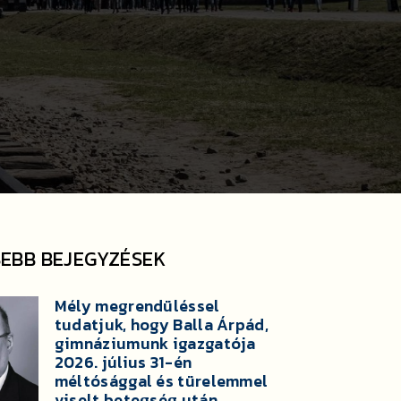
SEBB BEJEGYZÉSEK
Mély megrendüléssel
tudatjuk, hogy Balla Árpád,
gimnáziumunk igazgatója
2026. július 31-én
méltósággal és türelemmel
viselt betegség után,