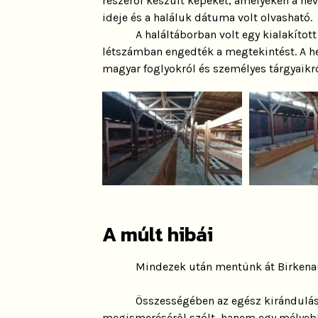
részéről készült képeket, amelyeken a ne
ideje és a haláluk dátuma volt olvasható.
A haláltáborban volt egy kialakítot
létszámban engedték a megtekintést. A he
magyar foglyokról és személyes tárgyaikró
A múlt hibái
Mindezek után mentünk át Birkenau
Összességében az egész kirándulás
megismeréséről szólt, hanem egy mélyebb