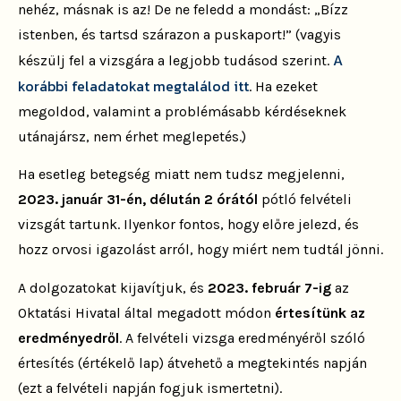
nehéz, másnak is az! De ne feledd a mondást: „Bízz
istenben, és tartsd szárazon a puskaport!” (vagyis
A
készülj fel a vizsgára a legjobb tudásod szerint.
korábbi feladatokat megtalálod itt
. Ha ezeket
megoldod, valamint a problémásabb kérdéseknek
utánajársz, nem érhet meglepetés.)
Ha esetleg betegség miatt nem tudsz megjelenni,
2023. január 31-én, délután 2 órától
pótló felvételi
vizsgát tartunk. Ilyenkor fontos, hogy előre jelezd, és
hozz orvosi igazolást arról, hogy miért nem tudtál jönni.
A dolgozatokat kijavítjuk, és
2023. február 7-ig
az
Oktatási Hivatal által megadott módon
értesítünk az
eredményedről
. A felvételi vizsga eredményéről szóló
értesítés (értékelő lap) átvehető a megtekintés napján
(ezt a felvételi napján fogjuk ismertetni).