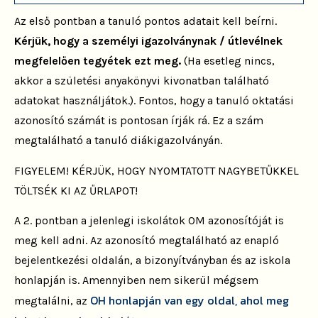
Az első pontban a tanuló pontos adatait kell beírni.
Kérjük, hogy a személyi igazolványnak / útlevélnek
megfelelően tegyétek ezt meg.
(Ha esetleg nincs,
akkor a születési anyakönyvi kivonatban található
adatokat használjátok.). Fontos, hogy a tanuló oktatási
azonosító számát is pontosan írják rá. Ez a szám
megtalálható a tanuló diákigazolványán.
FIGYELEM! KÉRJÜK, HOGY NYOMTATOTT NAGYBETŰKKEL
TÖLTSÉK KI AZ ŰRLAPOT!
A 2. pontban a jelenlegi iskolátok OM azonosítóját is
meg kell adni. Az azonosító megtalálható az enapló
bejelentkezési oldalán, a bizonyítványban és az iskola
honlapján is. Amennyiben nem sikerül mégsem
OH honlapján van egy oldal, ahol meg
megtalálni, az