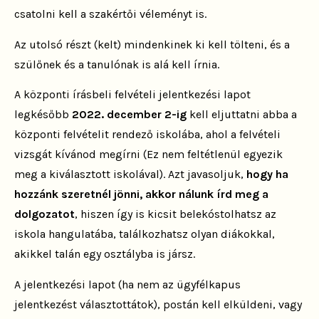
csatolni kell a szakértői véleményt is.
Az utolsó részt (kelt) mindenkinek ki kell tölteni, és a
szülőnek és a tanulónak is alá kell írnia.
A központi írásbeli felvételi jelentkezési lapot
legkésőbb
2022. december 2-ig
kell eljuttatni abba a
központi felvételit rendező iskolába, ahol a felvételi
vizsgát kívánod megírni (Ez nem feltétlenül egyezik
meg a kiválasztott iskolával). Azt javasoljuk,
hogy ha
hozzánk szeretnél jönni, akkor nálunk írd meg a
dolgozatot
,
hiszen így is kicsit belekóstolhatsz az
iskola hangulatába, találkozhatsz olyan diákokkal,
akikkel talán egy osztályba is jársz.
A jelentkezési lapot (ha nem az ügyfélkapus
jelentkezést választottátok), postán kell elküldeni, vagy