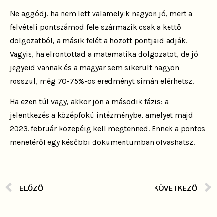
Ne aggódj, ha nem lett valamelyik nagyon jó, mert a
felvételi pontszámod fele származik csak a kettő
dolgozatból, a másik felét a hozott pontjaid adják.
Vagyis, ha elrontottad a matematika dolgozatot, de jó
jegyeid vannak és a magyar sem sikerült nagyon
rosszul, még 70-75%-os eredményt simán elérhetsz.
Ha ezen túl vagy, akkor jön a második fázis: a
jelentkezés a középfokú intézménybe, amelyet majd
2023. február közepéig kell megtenned
. Ennek a pontos
menetéről egy későbbi dokumentumban olvashatsz.
ELŐZŐ
KÖVETKEZŐ