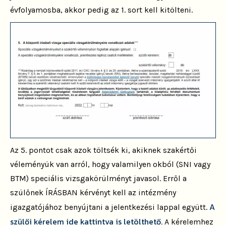
évfolyamosba, akkor pedig az 1. sort kell kitölteni.
Az 5. pontot csak azok töltsék ki, akiknek szakértői
véleményük van arról, hogy valamilyen okból (SNI vagy
BTM) speciális vizsgakörülményt javasol. Erről a
szülőnek ÍRÁSBAN kérvényt kell az intézmény
A
igazgatójához benyújtani a jelentkezési lappal együtt.
szülői kérelem ide kattintva is letölthető.
A kérelemhez