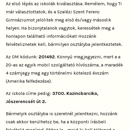
Az első lépés
az iskolák kiválasztása
. Remélem, hogy Ti
már választottatok, és a Szalézi Szent Ferenc
Gimnáziumot jelölitek meg első és/vagy második
helyen. Ha bizonytalanok vagytok, keressétek meg a
honlapon található információkat! Hozzánk
felvételiznetek kell, bármilyen osztályba jelentkeztetek.
Az OM kódunk:
201492
. Könnyű megjegyezni, mert a a
20-as az egyik mobil szolgáltató hívószáma, a maradék
4 számjegy meg egy történelmi kötelező évszám
(Amerika felfedezése).
Az iskola címe pedig:
3700. Kazincbarcika,
Jószerencsét út 2.
Bármelyik osztályba is szeretnél jelentkezni, hozzánk
csak akkor kerülhetsz be, ha a központi írásbeli
felvételit megírod. Ehhez le-, majd ki kell töltened a