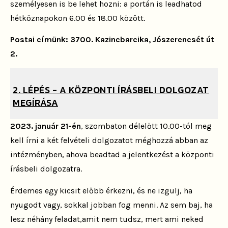
személyesen is be lehet hozni: a portán is leadhatod
hétköznapokon 6.00 és 18.00 között.
Postai címünk: 3700. Kazincbarcika, Jószerencsét út
2.
2. LÉPÉS - A KÖZPONTI ÍRÁSBELI DOLGOZAT
MEGÍRÁSA
2023. január 21-én
, szombaton délelőtt 10.00
-tól meg
kell írni a két felvételi dolgozatot méghozzá abban az
intézményben, ahova beadtad a jelentkezést a központi
írásbeli dolgozatra.
Érdemes egy kicsit előbb érkezni, és ne izgulj, ha
nyugodt vagy, sokkal jobban fog menni. Az sem baj, ha
lesz néhány feladat,amit nem tudsz, mert ami neked