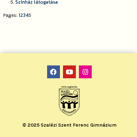
Színház látogatása
1
2
3
4
Pages:
5
© 2025 Szalézi Szent Ferenc Gimnázium