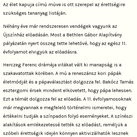
Az élet kapuja című műve is ott szerepel az érettségire
szükséges tananyag listáján.
Néhány éve már rendszeresen vendégek vagyunk az
Újszínház előadásán. Most a Bethlen Gábor Alapítvány
pályázatán nyert összeg tette lehetővé, hogy az egész 11.
évfolyamot elvigyük az előadásra.
Herczeg Ferenc drámája vitákat vált ki manapság is a
szakavatottak körében. A mű a reneszánsz kori pápák
életmódját és a pápaválasztást dolgozza fel. Bakócz Tamás
esztergomi érsek mindent elkövetett, hogy pápa lehessen.
Ezt a témát dolgozza fel az előadás. A 11. évfolyamosoknak
már megvannak e megfelelő történelmi ismeretei, hogy
értékelni tudják a színpadon folyó eseményeket. A színészi
alakítások emlékezetessé tették sz előadást, reméljük a
szóbeli érettségik idején könnyen aktivizálhatók lesznek