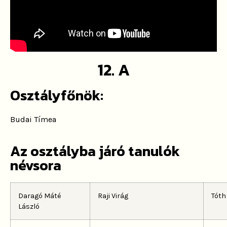
12. A
Osztályfőnök:
Budai Tímea
Az osztályba járó tanulók
névsora
Daragó Máté
Raji Virág
Tóth
László