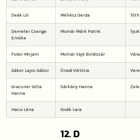
Deák Lili
Méhész Gerda
Tóth 
Demeter Csenge
Molnár Márk Patrik
Tyuk
Emőke
Fodor Mirjam
Molnár Vajk Boldizsár
Vár
Gábor Lajos Gábor
Ónadi Viktória
Vere
Gracsner Gitta
Sárkány Hanna
Zele
Hanna
Hacsi Léna
Sivák Lara
12. D