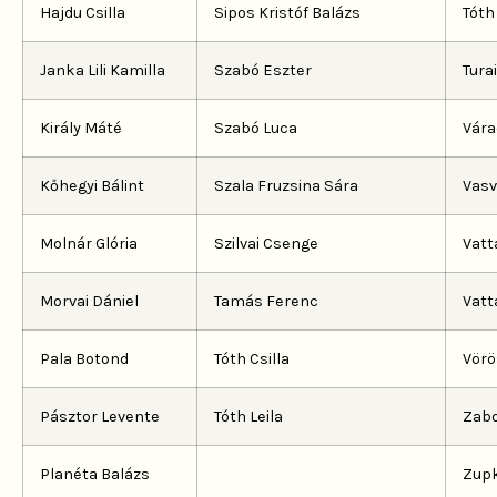
Hajdu Csilla
Sipos Kristóf Balázs
Tóth
Janka Lili Kamilla
Szabó Eszter
Tura
Király Máté
Szabó Luca
Vára
Kőhegyi Bálint
Szala Fruzsina Sára
Vasv
Molnár Glória
Szilvai Csenge
Vatt
Morvai Dániel
Tamás Ferenc
Vatt
Pala Botond
Tóth Csilla
Vörö
Pásztor Levente
Tóth Leila
Zabo
Planéta Balázs
Zupk