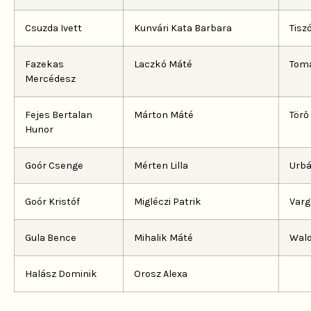
Csuzda Ivett
Kunvári Kata Barbara
Tisz
Fazekas
Laczkó Máté
Toma
Mercédesz
Fejes Bertalan
Márton Máté
Törő
Hunor
Goór Csenge
Mérten Lilla
Urbá
Goór Kristóf
Migléczi Patrik
Varg
Gula Bence
Mihalik Máté
Wald
Halász Dominik
Orosz Alexa