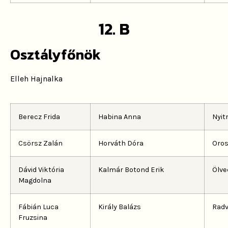
12. B
Osztályfőnök
Elleh Hajnalka
Berecz Frida
Habina Anna
Nyit
Csörsz Zalán
Horváth Dóra
Oros
Dávid Viktória
Kalmár Botond Erik
Ölve
Magdolna
Fábián Luca
Király Balázs
Radv
Fruzsina