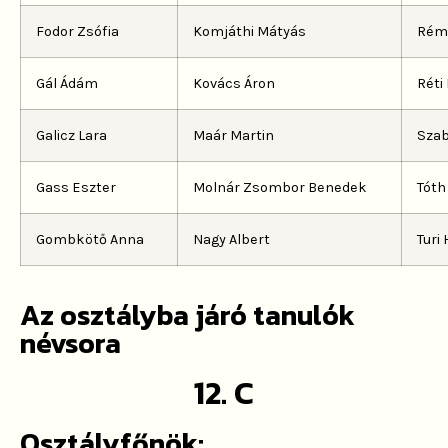
Fodor Zsófia
Komjáthi Mátyás
Rémi
Gál Ádám
Kovács Áron
Réti
Galicz Lara
Maár Martin
Szab
Gass Eszter
Molnár Zsombor Benedek
Tóth
Gombkötő Anna
Nagy Albert
Turi
Az osztályba járó tanulók
névsora
12. C
Osztályfőnök: