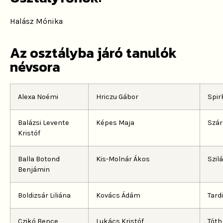
Halász Mónika
Az osztályba járó tanulók
névsora
Alexa Noémi
Hriczu Gábor
Spir
Balázsi Levente
Képes Maja
Szá
Kristóf
Balla Botond
Kis-Molnár Ákos
Szil
Benjámin
Boldizsár Liliána
Kovács Ádám
Tard
Czikó Bence
Lukács Kristóf
Tóth