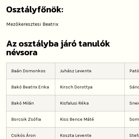
Osztályfőnök:
Mezőkeresztesi Beatrix
Az osztályba járó tanulók
névsora
Baán Domonkos
Juhász Levente
Pat
Bakó Beatrix Erika
Kirsch Dorottya
Sán
Bakó Milán
Kisfalusi Réka
Snei
Borcsik Zsófia
Kiss Bence Máté
Som
Csikós Áron
Koszta Levente
Stef