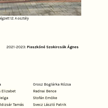
gzett 12. A osztály
2021-2023:
Piaszkóné Szokircsák Ágnes
a
Orosz Boglárka Rózsa
 Elizabet
Radnai Bence
Helga
Stofán Emőke
ldizsár Tamás
Svecz László Patrik