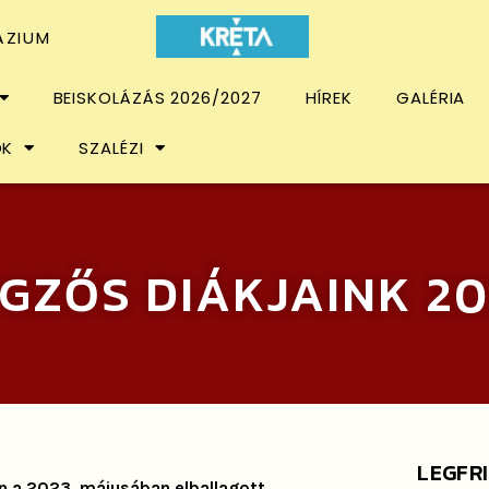
ÁZIUM
BEISKOLÁZÁS 2026/2027
HÍREK
GALÉRIA
OK
SZALÉZI
GZŐS DIÁKJAINK 20
LEGFR
án a 2023. májusában elballagott