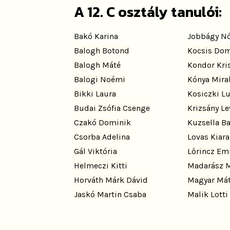
A 12. C osztály tanulói:
Bakó Karina
Jobbágy Nó
Balogh Botond
Kocsis Dom
Balogh Máté
Kondor Kris
Balogi Noémi
Kónya Mirab
Bikki Laura
Kosiczki L
Budai Zsófia Csenge
Krizsány Le
Czakó Dominik
Kuzsella Ba
Csorba Adelina
Lovas Kiara
Gál Viktória
Lőrincz E
Helmeczi Kitti
Madarász 
Horváth Márk Dávid
Magyar Má
Jaskó Martin Csaba
Malik Lotti