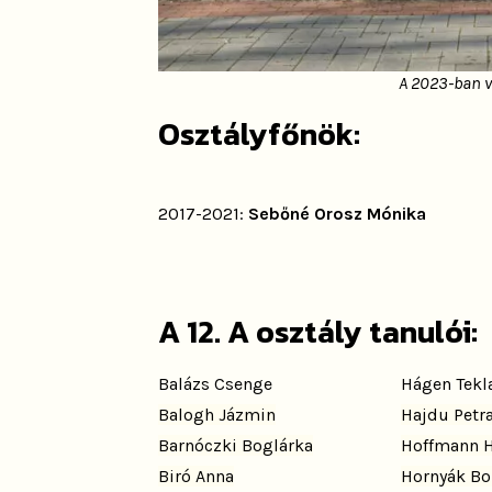
A 2023-ban vé
Osztályfőnök:
2017-2021:
Sebőné Orosz Mónika
A 12. A osztály tanulói:
Balázs Csenge
Hágen Tekl
Balogh Jázmin
Hajdu Petra
Barnóczki Boglárka
Hoffmann 
Biró Anna
Hornyák Bo