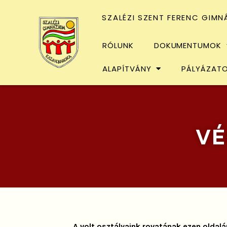
SZALÉZI SZENT FERENC GIMN
RÓLUNK
DOKUMENTUMOK
ALAPÍTVÁNY
PÁLYÁZAT
VÉ
A volt osztályaink rovatának ezen oldal