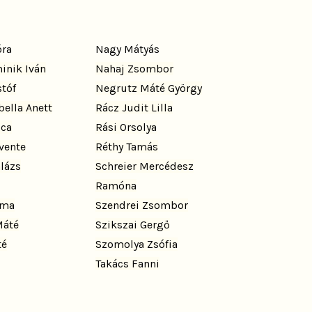
ra
Nagy Mátyás
inik Iván
Nahaj Zsombor
tóf
Negrutz Máté György
ella Anett
Rácz Judit Lilla
uca
Rási Orsolya
vente
Réthy Tamás
lázs
Schreier Mercédesz
Ramóna
mma
Szendrei Zsombor
Máté
Szikszai Gergő
té
Szomolya Zsófia
Takács Fanni