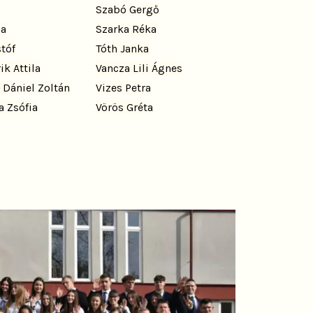
Szabó Gergő
ia
Szarka Réka
tóf
Tóth Janka
ik Attila
Vancza Lili Ágnes
 Dániel Zoltán
Vizes Petra
a Zsófia
Vörös Gréta