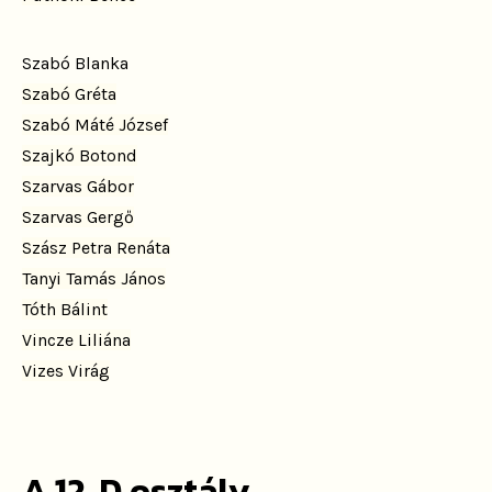
Szabó Blanka
Szabó Gréta
Szabó Máté József
Szajkó Botond
Szarvas Gábor
Szarvas Gergő
Szász Petra Renáta
Tanyi Tamás János
Tóth Bálint
Vincze Liliána
Vizes Virág
A 12. D osztály