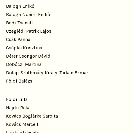
Balogh Enikő
Balogh Noémi Enikő
Bódi Zsanett
Czeglédi Patrik Lajos
Csák Panna
Csépke Krisztina
Dérer Csongor Dávid
Dobóczi Martina
Dolap-Szathmáry-Király Tarkan Ezmar
Földi Balázs
Földi Lilla
Hajdu Réka
Kovács Boglárka Sarolta
Kovács Marcell
Liszkay Levente