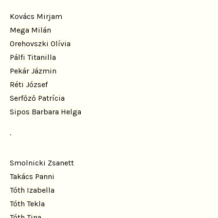
Kovács Mirjam
Mega Milán
Orehovszki Olívia
Pálfi Titanilla
Pekár Jázmin
Réti József
Serfőző Patrícia
Sipos Barbara Helga
.
Smolnicki Zsanett
Takács Panni
Tóth Izabella
Tóth Tekla
Tóth Tina