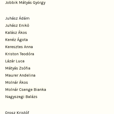
Jobbik Mátyás György
Juhász Ádám
Juhász Enikő
Kalász Ákos
Kenéz Ágota
Keresztes Anna
Kriston Teodóra
Lázár Luca
Mátyás Zsófia
Maurer Andelina
Molnár Ákos
Molnár Csenge Bianka
Nagyszegi Balázs
Orosz Kristóf