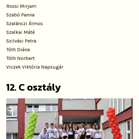
R
ossi Mirjam
Szabó Panna
Szalánczi Álmos
Szalkai Máté
Szilvási Petra
Tóth Diána
Tóth Norbert
Viczek Viktória Napsugár
12. C osztály