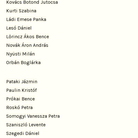
Kovács Botond Jutocsa
Kurti Szabina
Ládi Emese Panka
Lesó Dániel
Lőrincz Ákos Bence
Novák Áron András
Nyüsti Milán
Orbán Boglárka
Pataki Jázmin
Paulin Kristóf
Prókai Bence
Roskó Petra
Somogyi Vanessza Petra
Szaniszló Levente
Szegedi Dániel