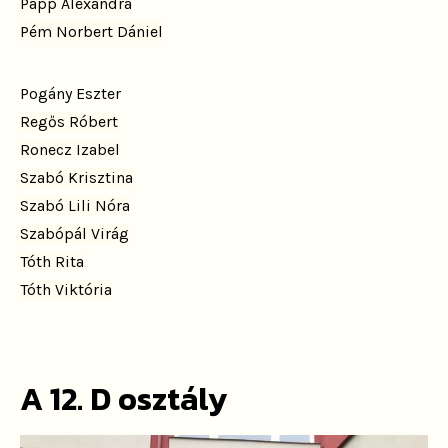
Papp Alexandra
Pém Norbert Dániel
Pogány Eszter
Regős Róbert
Ronecz Izabel
Szabó Krisztina
Szabó Lili Nóra
Szabópál Virág
Tóth Rita
Tóth Viktória
A 12. D osztály