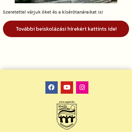
Szeretettel várjuk őket és a kísérőtanáraikat is!
További beiskolázási hírekért kattints ide!