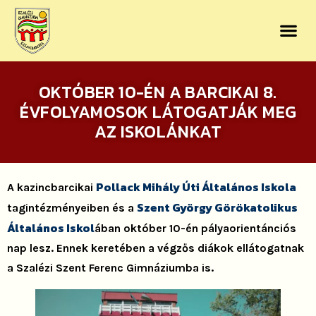
OKTÓBER 10-ÉN A BARCIKAI 8.
ÉVFOLYAMOSOK LÁTOGATJÁK MEG
AZ ISKOLÁNKAT
Pollack Mihály Úti Általános Iskola
A kazincbarcikai
Szent György Görökatolikus
tagintézményeiben és a
Általános Iskol
ában október 10-én pályaorientánciós
nap lesz. Ennek keretében a végzős diákok ellátogatnak
a Szalézi Szent Ferenc Gimnáziumba is.