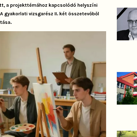
ett, a projekttémához kapcsolódó helyszíni
 gyakorlati vizsgarész II. két összetevőből
atása.