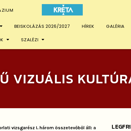
ÁZIUM
BEISKOLÁZÁS 2026/2027
HÍREK
GALÉRIA
OK
SZALÉZI
Ű VIZUÁLIS KULTÚR
LEGFR
orlati vizsgarész I. három összetevőből áll: a