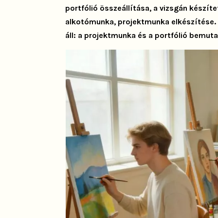
portfólió összeállítása, a vizsgán készít
alkotómunka, projektmunka elkészítése. A
áll: a projektmunka és a portfólió bemut