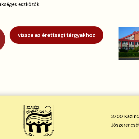
zükséges eszközök.
vissza az érettségi tárgyakhoz
3700 Kazinc
Jószerencsét