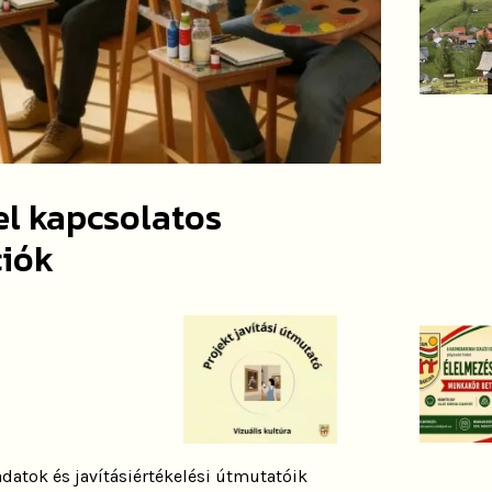
vel kapcsolatos
ciók
datok és javításiértékelési útmutatóik