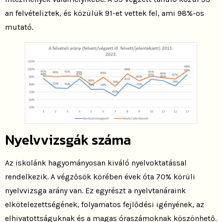
an felvételiztek, és közülük 91-et vettek fel, ami 98%-os
mutató.
Nyelvvizsgák száma
Az iskolánk hagyományosan kiváló nyelvoktatással
rendelkezik. A végzősök körében évek óta 70% körüli
nyelvvizsga arány van. Ez egyrészt a nyelvtanáraink
elkötelezettségének, folyamatos fejlődési igényének, az
elhivatottságuknak és a magas óraszámoknak köszönhető.