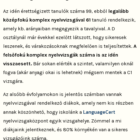
Az idén érettségizett tanulók száma 99, ebből
legalább
középfokú komplex nyelvvizsgával 61
tanuló rendelkezik,
amely kb. arányaiban megegyezik a tavalyival. A D
osztálynál már évekkel ezelőtt látszott, hogy sikeresek
leszenek, és várakozásoknak megfelelően is teljesítettek.
A
felsőfokú komplex nyelvvizsgák száma is az idén
visszaesett.
Bár sokan elérték a szintet, valamilyen oknál
fogva (akár anyagi okai is lehetnek) mégsem mentek a C1
vizsgára.
Az alsóbb évfolyamokon is jelentős számban vannak
nyelvvizsgával rendelkező diákok, amely nem kis részben
LanguageCert
annak köszönhető, hogy iskolánk a
nyelvvizsgaközpont egyik vizsgahelye. Zömmel a mi
diákjaink jelentkeznek, és 80% környékén van a sikeres
vizsgázóink száma.