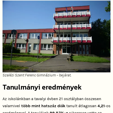
Szalézi Szent Ferenc Gimnázium – bejárat.
Tanulmányi eredmények
Az iskolánkban a tavalyi évben 21 osztályban összesen
valamivel
több mint hatszáz diák
tanult átlagosan
4,21
-os
eredménnyel. A tanulóink
99,87%-a
sikeresen vette az