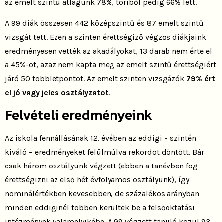
az emelt szintű átlagunk 78%, töriből pedig 66% lett.
A 99 diák összesen 442 középszintű és 87 emelt szintű
vizsgát tett. Ezen a szinten érettségiző végzős diákjaink
eredményesen vették az akadályokat, 13 darab nem érte el
a 45%-ot, azaz nem kapta meg az emelt szintű érettségiért
járó 50 többletpontot. Az emelt szinten vizsgázók
79% ért
el jó vagy jeles osztályzatot
.
Felvételi eredményeink
Az iskola fennállásának 12. évében az eddigi – szintén
kiváló – eredményeket felülmúlva rekordot döntött. Bár
csak három osztályunk végzett (ebben a tanévben fog
érettségizni az első hét évfolyamos osztályunk), így
nominálértékben kevesebben, de százalékos arányban
minden eddiginél többen kerültek be a felsőoktatási
intézmények valamelyikébe. A 99 végzett tanuló közül 93-