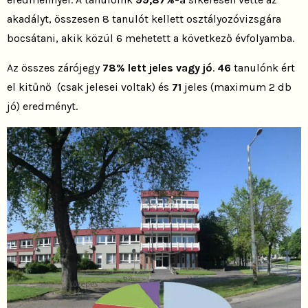
akadályt, összesen 8 tanulót kellett osztályozóvizsgára
bocsátani, akik közül 6 mehetett a következő évfolyamba.
Az összes zárójegy
78% lett jeles vagy jó
.
46
tanulónk ért
el kitűnő (csak jelesei voltak) és
71
jeles (maximum 2 db
jó) eredményt.