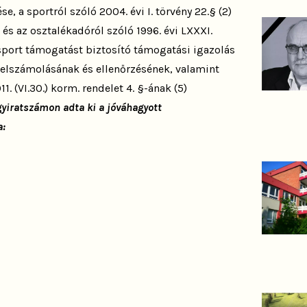
e, a sportról szóló 2004. évi I. törvény 22.§ (2)
 és az osztalékadóról szóló 1996. évi LXXXI.
sport támogatást biztosító támogatási igazolás
s elszámolásának és ellenőrzésének, valamint
1. (VI.30.) korm. rendelet 4. §-ának (5)
gyiratszámon
adta ki a jóváhagyott
a: