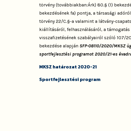
törvény (továbbiakban:Árk) 80.§ (1) bekezdés
bekezdésének fa) pontja, a társasági adóról
törvény 22/C.§-a valamint a látvány-csapat
kiállításáról, felhasználásáról, a támogatá
visszafizetésének szabályairól szóló 107/201
bekezdése alapján
SFP-08110/2020/MKSZ ü
sportfejlesztési programot 2020/21-es évadr
MKSZ határozat 2020-21
Sportfejlesztési program