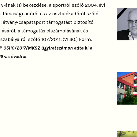
 §-ának (1) bekezdése, a sportról szóló 2004. évi
 a társasági adóról és az osztalékadóról szóló
 a látvány-csapatsport támogatást biztosító
nálásáról, a támogatás elszámolásának és
szabályairól szóló 107/2011. (VI.30.) korm.
P-05110/2017/MKSZ ügyiratszámon
adta ki a
18-as évadra: